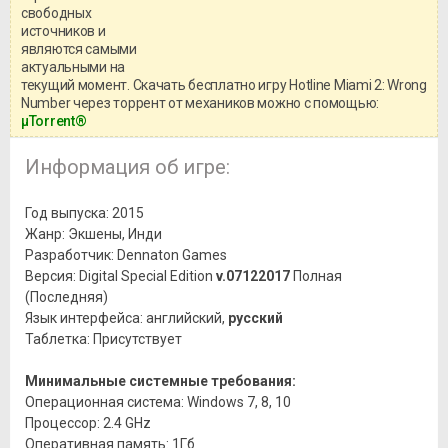
свободных
игры, рекомендуем ознакомиться с
системными требованиями и
источников и
информацией о репаке.
являются самыми
актуальными на
текущий момент. Скачать бесплатно игру Hotline Miami 2: Wrong
Number через торрент от механиков можно с помощью:
μTorrent®
Информация об игре:
Год выпуска: 2015
Жанр: Экшены, Инди
Разработчик: Dennaton Games
Версия: Digital Special Edition
v.07122017
Полная
(Последняя)
Язык интерфейса: английский,
русский
Таблетка: Присутствует
Минимальные системные требования:
Операционная система: Windows 7, 8, 10
Процессор: 2.4 GHz
Оперативная память: 1Гб