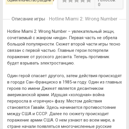
Голосов:
Оцените качество раздачи
0
Описание игры
Hotline Miami 2: Wrong Number
Hotline Miami 2: Wrong Number – увлекательный экщн,
сочетаемый с жанром «инди». Первая часть не обрела
большой популярности. Сюжет второй части игры тесно
связан с первой частью. Главные герои потерпели
поражение от русского десанта. Теперь противник
будет взрывать электростанцию.
Один герой спасает другого, затем действия происходят
в городе Сан-Франциско в 1985-м году. Один из главных
героев по имени Джекет является десантником
американской армии. Идущая «холодная» война
переросла в «горячую» фазу. Местом действия
становятся Гавайи. Здесь начинается противостояние
между США и СССР. Далее по сюжету происходит
поражение армии США. О нем узнают во всем мире, а
стране начали появляться многочисленные русские