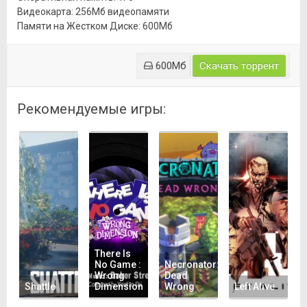
Видеокарта: 256Мб видеопамяти
Памяти на Жестком Диске: 600Мб
600Мб
Скачать торрент
Рекомендуемые игры:
There Is
No Game :
Necronator:
Wrong
Dead
Shattle
Dimension
Wrong
Left Alive