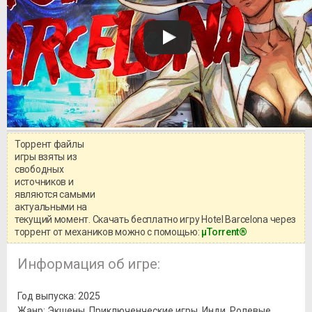
Торрент файлы
Уважаемый посетитель!
игры взяты из
Перед бесплатным скачиванием
свободных
игры, рекомендуем ознакомиться с
системными требованиями и
источников и
информацией о репаке.
являются самыми
актуальными на
текущий момент. Скачать бесплатно игру Hotel Barcelona через
торрент от механиков можно с помощью:
μTorrent®
Информация об игре:
Год выпуска: 2025
Жанр: Экшены, Приключенческие игры, Инди, Ролевые