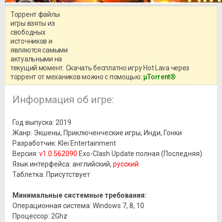
Торрент файлы
Уважаемый посетитель!
игры взяты из
Перед бесплатным скачиванием
свободных
игры, рекомендуем ознакомиться с
системными требованиями и
источников и
информацией о репаке.
являются самыми
актуальными на
текущий момент. Скачать бесплатно игру Hot Lava через
торрент от механиков можно с помощью:
μTorrent®
Информация об игре:
Год выпуска: 2019
Жанр: Экшены, Приключенческие игры, Инди, Гонки
Разработчик: Klei Entertainment
Версия:
v1.0.562090
Exo-Clash Update полная (Последняя)
Язык интерфейса: английский,
русский
Таблетка: Присутствует
Минимальные системные требования:
Операционная система: Windows 7, 8, 10
Процессор: 2Ghz