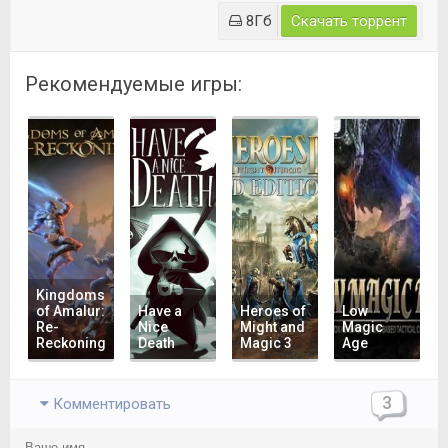
8Гб
Скачать торрент
Рекомендуемые игры:
Kingdoms
of Amalur:
Have a
Heroes of
Low
Re-
Nice
Might and
Magic
Reckoning
Death
Magic 3
Age
3
Комментировать