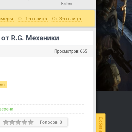
Fallen
рмеры
От 1-го лица
От 3-го лица
 от R.G. Механики
Просмотров: 665
ент
верена
Голосов:
0