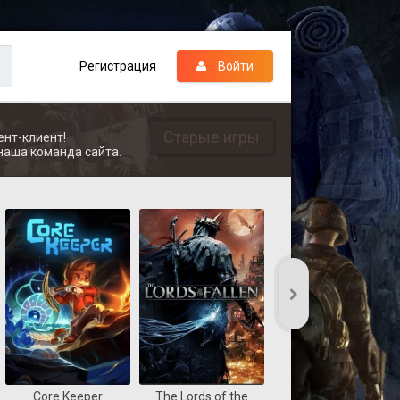
Регистрация
Войти
Старые игры
ент-клиент!
наша команда сайта.
Core Keeper
The Lords of the
REANIMAL