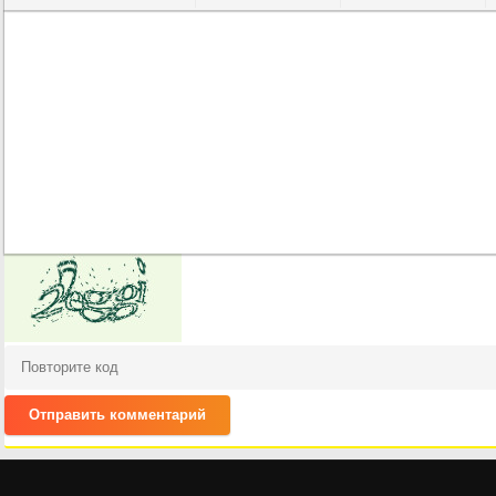
Полужирный
Курсив
Подчеркнутый
Зачеркнутый
Выравнивание
Нумерованный список
Маркированный список
Вставить ссылку
Вставить за
Встави
Отправить комментарий