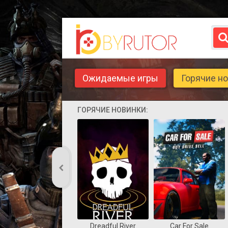
Ожидаемые игры
Горячие н
ГОРЯЧИЕ НОВИНКИ:
Dreadful River
Car For Sale