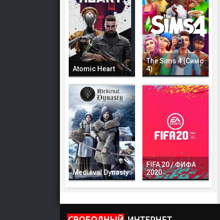
The Sims 4 (Симс
Atomic Heart
4)
FIFA 20 / ФИФА
Medieval Dynasty
2020