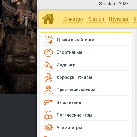
Simulator 2023
Аркады
Экшен
Шутеры
R
Драки и Файтинги
Спортивные
Инди игры
Хорроры, Ужасы
Приключенческие
Выживание
Логические игры
Аниме-игры