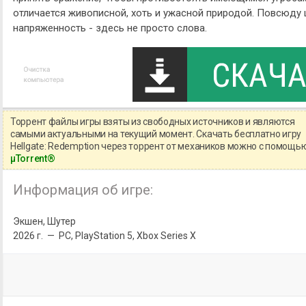
отличается живописной, хоть и ужасной природой. Повсюду ц
напряженность - здесь не просто слова.
Торрент файлы игры взяты из свободных источников и являются
самыми актуальными на текущий момент. Скачать бесплатно игру
Hellgate: Redemption через торрент от механиков можно с помощью
μTorrent®
Информация об игре:
Экшен, Шутер
2026 г. — PC, PlayStation 5, Xbox Series X