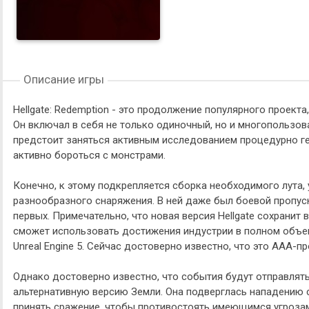
Описание игры
Hellgate: Redemption - это продолжение популярного проекта
Он включал в себя не только одиночный, но и многопользов
предстоит заняться активным исследованием процедурно ге
активно бороться с монстрами.
Конечно, к этому подкрепляется сборка необходимого лута,
разнообразного снаряжения. В ней даже был боевой пропуск
первых. Примечательно, что новая версия Hellgate сохранит
сможет использовать достижения индустрии в полном объем
Unreal Engine 5. Сейчас достоверно известно, что это AAA-п
Однако достоверно известно, что события будут отправлять
альтернативную версию Земли. Она подверглась нападению 
принять сражение, чтобы противостоять имеющимся угроза