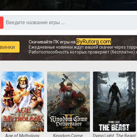
ByRutorg.com
Скачивайте ПК игры на
овинки
Ежедневные новинки ждут вашей скачки через торр
Работоспособность которых проверяет (бесплатно) 
Age of Mythology:
Kingdom Come:
Dying Light: The Beast