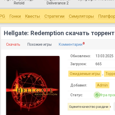
Retold
Deliverance 2
PG
Гонки
Квесты
Стратегии
Симуляторы
Платфо
Hellgate: Redemption скачать торрент
0
Скачать
Похожие игры
Комментарии
Обновлено:
13.03.2025
Загрузок:
665
Ожидаемые игры
,
Торр
Добавил:
Admin
Статус:
Игра про
Оцените качество раздачи