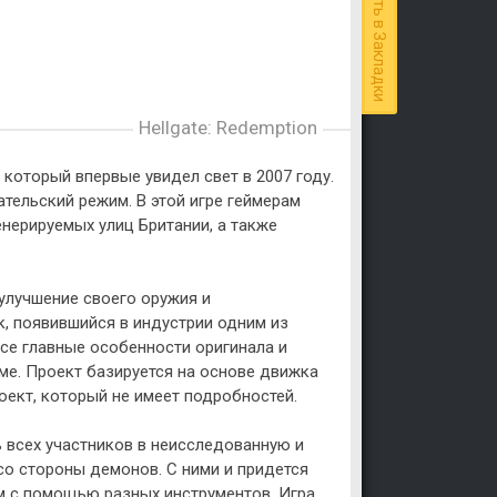
Добавить в Закладки
Hellgate: Redemption
, который впервые увидел свет в 2007 году.
ательский режим. В этой игре геймерам
нерируемых улиц Британии, а также
 улучшение своего оружия и
, появившийся в индустрии одним из
 все главные особенности оригинала и
е. Проект базируется на основе движка
роект, который не имеет подробностей.
 всех участников в неисследованную и
со стороны демонов. С ними и придется
м с помощью разных инструментов. Игра