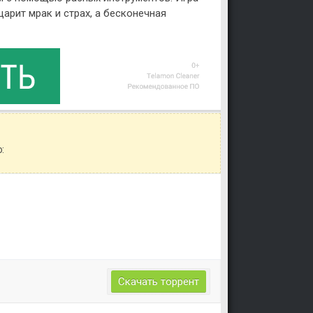
арит мрак и страх, а бесконечная
Уважаемый посетитель!
Перед бесплатным скачиванием
:
игры, рекомендуем ознакомиться с
системными требованиями и
информацией о репаке.
Скачать торрент