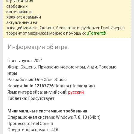
игры взяты из
Перед бесплатным скачиванием
свободных
игры, рекомендуем ознакомиться с
системными требованиями и
источников и
информацией о репаке.
являются самыми
актуальными на
текущий момент. Скачать бесплатно игру Heaven Dust 2 через
торрент от механиков можно с помощью:
μTorrent®
Информация об игре:
Год выпуска: 2021
Жанр: Экшены, Приключенческие игры, Инди, Ролевые
игры
Разработчик: One Gruel Studio
Версия:
build 12167776
Полная (Последняя)
Язык интерфейса: английский,
русский
Таблетка: Присутствует
Минимальные системные требования:
Операционная система: Windows 7, 8, 10 (64bit)
Процессор: Intel Core i5
Оперативная память: 4Гб