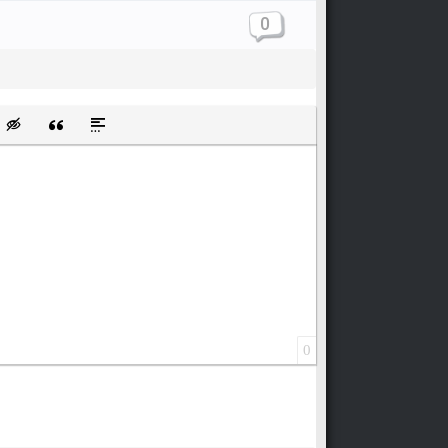
0
щищенную ссылку
ть смайлик
Вставка скрытого текста
Вставка цитаты
Вставка спойлера
0