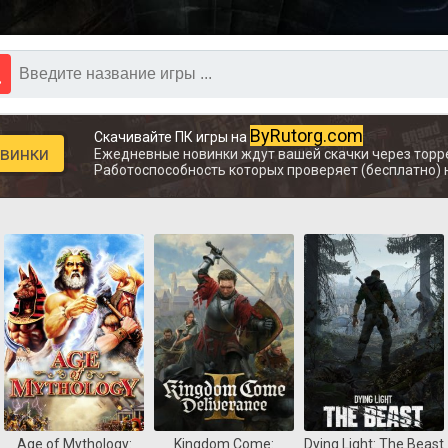
ByRutorg.com
Скачивайте ПК игры на
овинки
Ежедневные новинки ждут вашей скачки через торр
Работоспособность которых проверяет (бесплатно) 
Age of Mythology:
Kingdom Come:
Dying Light: The Beast