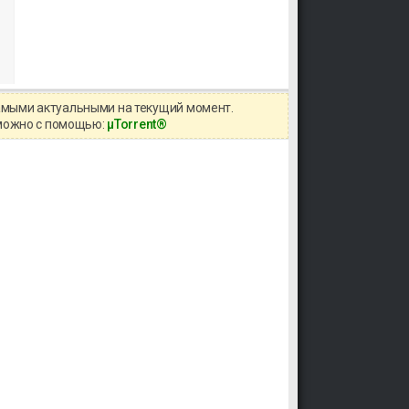
самыми актуальными на текущий момент.
в можно с помощью:
μTorrent®