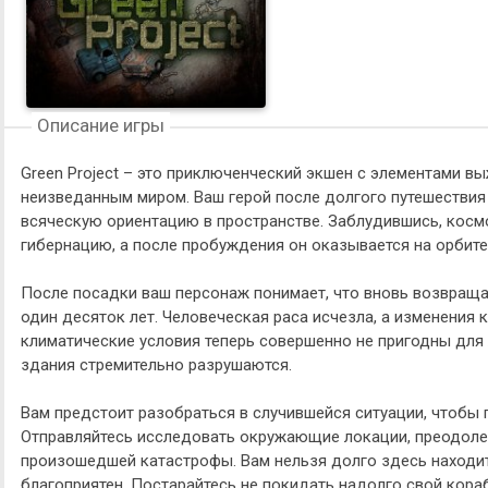
Описание игры
Green Project – это приключенческий экшен с элементами в
неизведанным миром. Ваш герой после долгого путешествия
всяческую ориентацию в пространстве. Заблудившись, косм
гибернацию, а после пробуждения он оказывается на орбите
После посадки ваш персонаж понимает, что вновь возвраща
один десяток лет. Человеческая раса исчезла, а изменения 
климатические условия теперь совершенно не пригодны для 
здания стремительно разрушаются.
Вам предстоит разобраться в случившейся ситуации, чтобы 
Отправляйтесь исследовать окружающие локации, преодоле
произошедшей катастрофы. Вам нельзя долго здесь находит
благоприятен. Постарайтесь не покидать надолго свой кораб