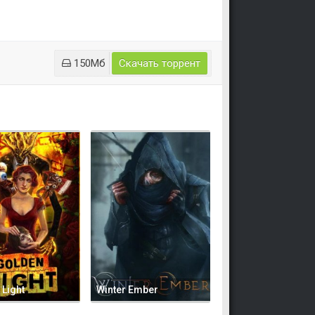
150Мб
Скачать торрент
Light
Winter Ember