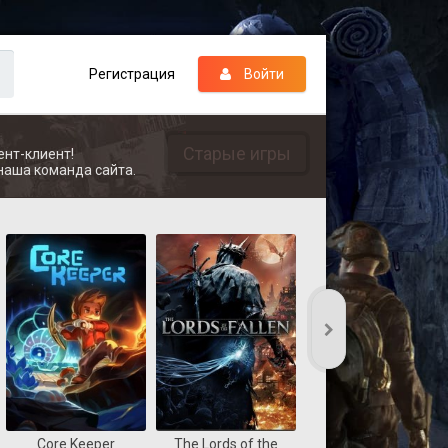
Регистрация
Войти
Старые игры
ент-клиент!
наша команда сайта.
Core Keeper
The Lords of the
REANIMAL