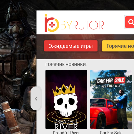
Ожидаемые игры
Горячие н
ГОРЯЧИЕ НОВИНКИ:
Dreadful River
Car For Sale