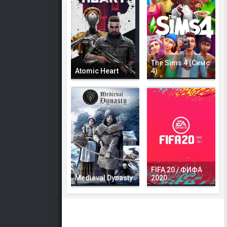
The Sims 4 (Симс
Atomic Heart
4)
FIFA 20 / ФИФА
Medieval Dynasty
2020