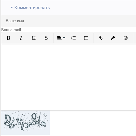
Комментировать
Полужирный
Курсив
Подчеркнутый
Зачеркнутый
Выравнивание
Нумерованный список
Маркированный список
Вставить ссылку
Вставить за
Встави