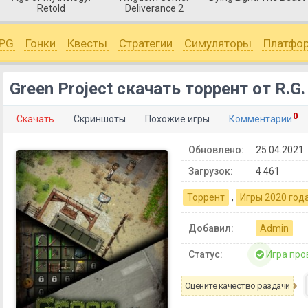
Retold
Deliverance 2
PG
Гонки
Квесты
Стратегии
Симуляторы
Платфо
Green Project скачать торрент от R.G
0
Скачать
Скриншоты
Похожие игры
Комментарии
Обновлено:
25.04.2021
Загрузок:
4 461
Торрент
,
Игры 2020 год
Добавил:
Admin
Статус:
Игра про
Оцените качество раздачи