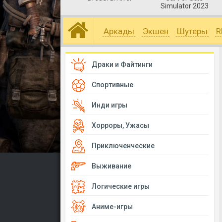
Simulator 2023
Аркады
Экшен
Шутеры
R
Драки и Файтинги
Спортивные
Инди игры
Хорроры, Ужасы
Приключенческие
Выживание
Логические игры
Аниме-игры