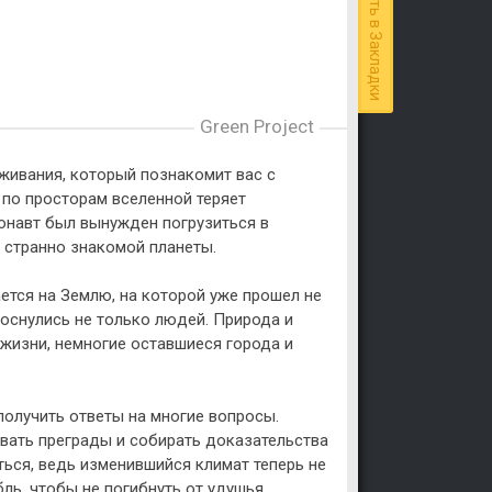
Добавить в Закладки
Green Project
ыживания, который познакомит вас с
 по просторам вселенной теряет
онавт был вынужден погрузиться в
 странно знакомой планеты.
ется на Землю, на которой уже прошел не
коснулись не только людей. Природа и
жизни, немногие оставшиеся города и
получить ответы на многие вопросы.
вать преграды и собирать доказательства
ься, ведь изменившийся климат теперь не
ль, чтобы не погибнуть от удушья.