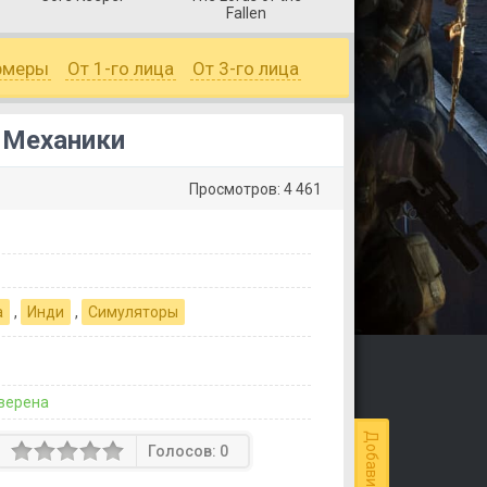
Fallen
рмеры
От 1-го лица
От 3-го лица
. Механики
Просмотров: 4 461
а
,
Инди
,
Симуляторы
верена
Голосов:
0