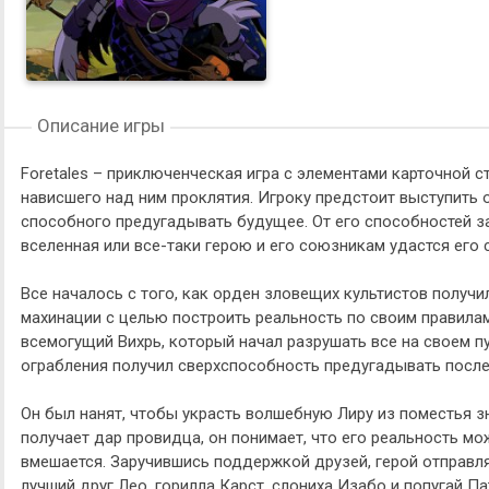
Описание игры
Foretales – приключенческая игра с элементами карточной ст
нависшего над ним проклятия. Игроку предстоит выступить 
способного предугадывать будущее. От его способностей за
вселенная или все-таки герою и его союзникам удастся его 
Все началось с того, как орден зловещих культистов получи
махинации с целью построить реальность по своим правилам
всемогущий Вихрь, который начал разрушать все на своем пу
ограбления получил сверхспособность предугадывать посл
Он был нанят, чтобы украсть волшебную Лиру из поместья з
получает дар провидца, он понимает, что его реальность мо
вмешается. Заручившись поддержкой друзей, герой отправля
лучший друг Лео, горилла Карст, слониха Изабо и попугай П