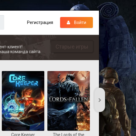
Регистрация
Войти
Старые игры
ент-клиент!
наша команда сайта.
Core Keeper
The Lords of the
REANIMAL