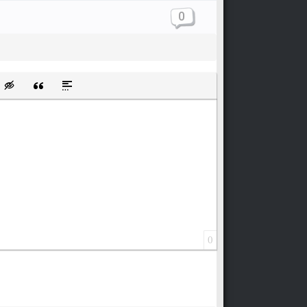
0
щищенную ссылку
ть смайлик
Вставка скрытого текста
Вставка цитаты
Вставка спойлера
0