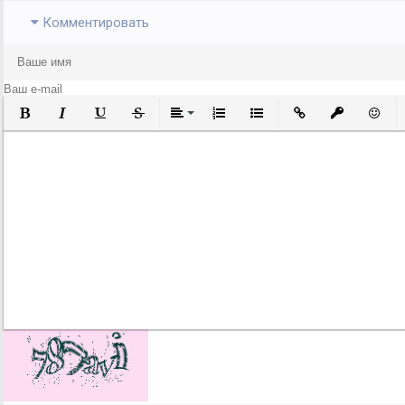
Комментировать
Полужирный
Курсив
Подчеркнутый
Зачеркнутый
Выравнивание
Нумерованный список
Маркированный список
Вставить ссылку
Вставить за
Встави