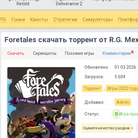
Retold
Deliverance 2
PG
Гонки
Квесты
Стратегии
Симуляторы
Платфо
Foretales скачать торрент от R.G. Ме
0
Скачать
Скриншоты
Похожие игры
Комментарии
Обновлено:
01.03.2026
Загрузок:
5 604
Торрент
,
Игры 2022 год
Добавил:
Admin
Статус:
Игра про
Оцените качество раздачи