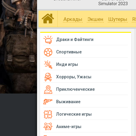
Simulator 2023
Аркады
Экшен
Шутеры
R
Драки и Файтинги
Спортивные
Инди игры
Хорроры, Ужасы
Приключенческие
Выживание
Логические игры
Аниме-игры