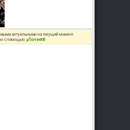
самыми актуальными на текущий момент.
жно с помощью:
μTorrent®