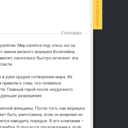
Добавить в Закладки
Foretales
ратегии. Мир катится под откос из-за
от имени мелкого воришки Волепейна,
висит, насколько быстро исчезнет эта
спасти.
л в руки орудия сотворения мира. Их
 привели к тому, что появился
ти. Главный герой после неудачного
едующие разрушения.
натной женщины. После того, как воришка
жет быть уничтожена, если он вовремя не
ется наводить порядок. В его компании –
аттенбуа. В процессе прохождения к этой