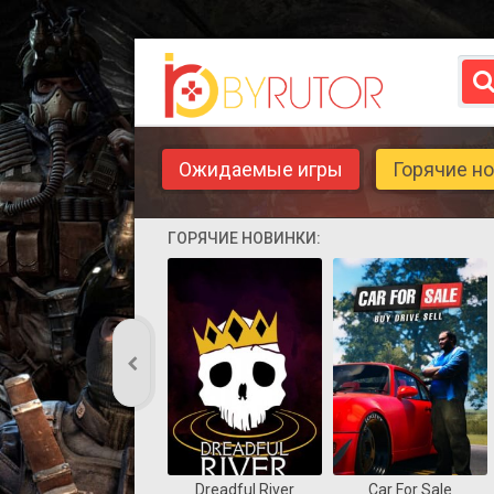
Ожидаемые игры
Горячие н
ГОРЯЧИЕ НОВИНКИ:
Dreadful River
Car For Sale