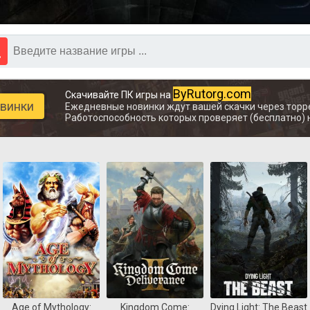
ByRutorg.com
Скачивайте ПК игры на
овинки
Ежедневные новинки ждут вашей скачки через торр
Работоспособность которых проверяет (бесплатно) 
Age of Mythology:
Kingdom Come:
Dying Light: The Beast