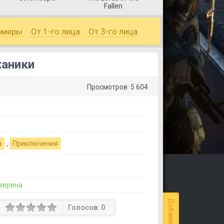
Fallen
рмеры
От 1-го лица
От 3-го лица
ханики
Просмотров: 5 604
а
,
Приключения
верена
Голосов:
0