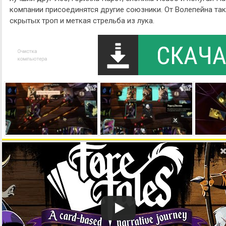
компании присоединятся другие союзники. От Волепейна та
скрытых троп и меткая стрельба из лука.