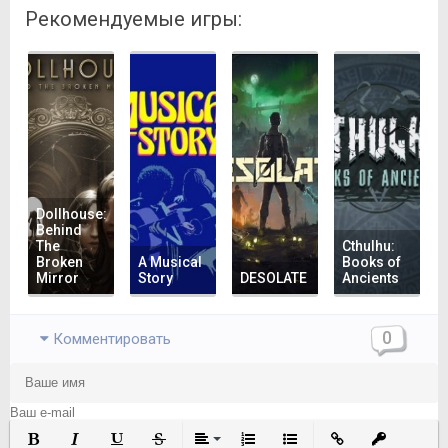
Рекомендуемые игры:
Dollhouse:
Behind
The
Cthulhu:
Broken
A Musical
Books of
Mirror
Story
DESOLATE
Ancients
0
Комментировать