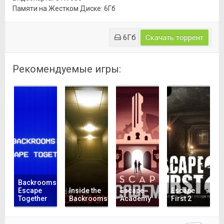
Памяти на Жестком Диске: 6Гб
6Гб
Скачать торрент
Рекомендуемые игры:
Backrooms:
Escape
Inside the
Escape
Escape
Together
Backrooms
Academy
First 2