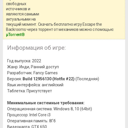
свободных
игры, рекомендуем ознакомиться с
системными требованиями и
источников и
информацией о репаке.
являются самыми
актуальными на
текущий момент. Скачать бесплатно игру Escape the
Backrooms через торрент от механиков можно с помощью:
μTorrent®
Информация об игре:
Год выпуска: 2022
Жанр: Инди, Ранний доступ
Разработчик: Fancy Games
Версия:
Build 12956130 (Hotfix #22)
(Последняя)
Язык интерфейса: английский
Таблетка: Присутствует
Минимальные системные требования:
Операционная система: Windows 8, 10 (64bit)
Процессор: Intel Core i3
Оперативная память: 8Гб
Видеокарта: GTX 650