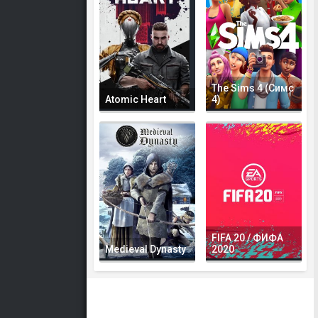
The Sims 4 (Симс
Atomic Heart
4)
FIFA 20 / ФИФА
Medieval Dynasty
2020