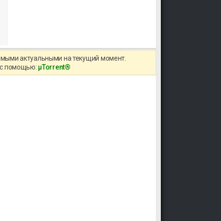
самыми актуальными на текущий момент.
о с помощью:
μTorrent®