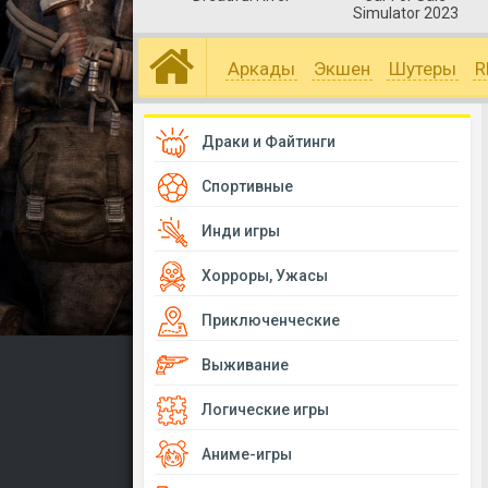
Simulator 2023
Аркады
Экшен
Шутеры
R
Драки и Файтинги
Спортивные
Инди игры
Хорроры, Ужасы
Приключенческие
Выживание
Логические игры
Аниме-игры