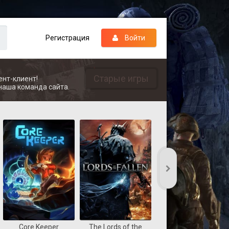
Регистрация
Войти
Старые игры
ент-клиент!
наша команда сайта.
Core Keeper
The Lords of the
REANIMAL