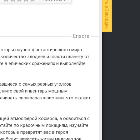
Добавить в Закладки
Ensora
осторы научно-фантастического мира.
количество злодеев и спасти планету от
те в эпических сражениях и выполняйте
авшиеся с самых разных уголков
полните свой инвентарь мощным
ачивать свои характеристики, что окажет
щей атмосферой космоса, а освоиться с
тайте по красочным локациям, изучайте
которые превратят вас в героя
сии будут зависеть жизни миллиардов