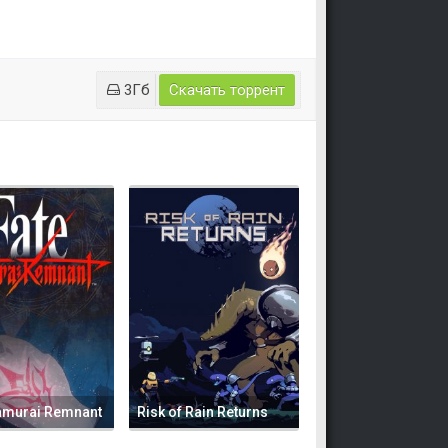
3Гб
Скачать торрент
amurai Remnant
Risk of Rain Returns