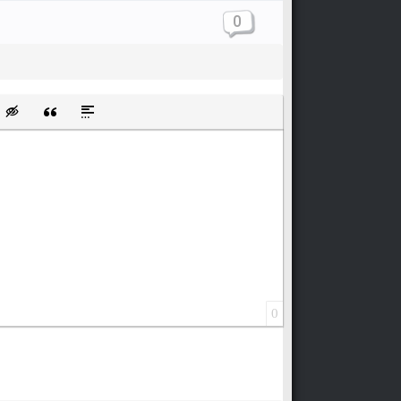
0
щищенную ссылку
ть смайлик
Вставка скрытого текста
Вставка цитаты
Вставка спойлера
0