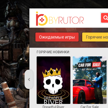
Ожидаемые игры
Горячие н
ГОРЯЧИЕ НОВИНКИ:
Dreadful River
Car For Sale