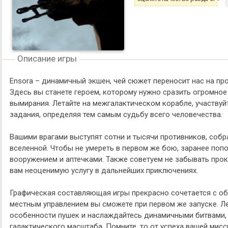
Описание игры
Ensora – динамичный экшен, чей сюжет переносит нас на пр
Здесь вы станете героем, которому нужно сразить огромное 
вымирания. Летайте на межгалактическом корабле, участвуй
задания, определяя тем самым судьбу всего человечества.
Вашими врагами выступят сотни и тысячи противников, собр
вселенной. Чтобы не умереть в первом же бою, заранее по
вооружением и аптечками. Также советуем не забывать прок
вам неоценимую услугу в дальнейших приключениях.
Графическая составляющая игры прекрасно сочетается с об
местным управлением вы сможете при первом же запуске. Ле
особенности пушек и наслаждайтесь динамичными битвами, 
галактического масштаба. Помните, то от успеха вашей мис