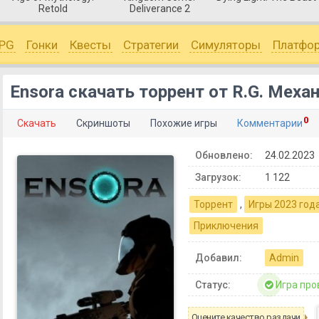
Retold
Deliverance 2
PG
Гонки
Квесты
Стратегии
Симуляторы
Платфо
Ensora скачать торрент от R.G. Меха
0
Скачать
Скриншоты
Похожие игры
Комментарии
Обновлено:
24.02.2023
Загрузок:
1 122
Торрент
,
Игры 2023 год
Приключения
Добавил:
Admin
Статус:
Игра про
Оцените качество раздачи