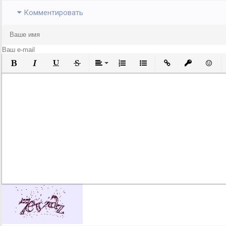
Комментировать
Полужирный
Курсив
Подчеркнутый
Зачеркнутый
Выравнивание
Нумерованный список
Маркированный список
Вставить ссылку
Вставить за
Встави