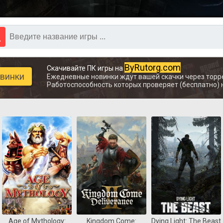
ByRutorg.com
Скачивайте ПК игры на
овинки
Ежедневные новинки ждут вашей скачки через торр
Работоспособность которых проверяет (бесплатно) 
Age of Mythology:
Kingdom Come:
Dying Light: The Beast