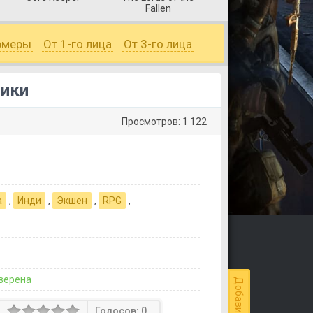
Fallen
рмеры
От 1-го лица
От 3-го лица
ники
Просмотров: 1 122
а
,
Инди
,
Экшен
,
RPG
,
верена
Голосов:
0