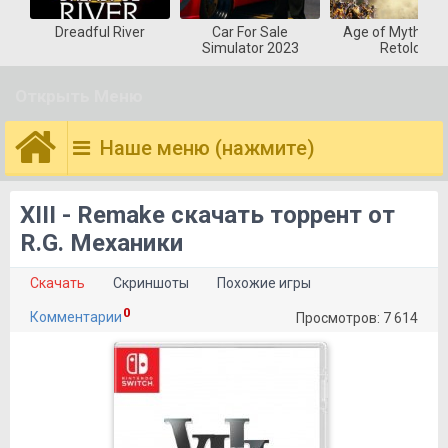
Dreadful River
Car For Sale
Age of Mytholog
Simulator 2023
Retold
Открыть Меню
Наше меню (нажмите)
XIII - Remake скачать торрент от
R.G. Механики
Скачать
Скриншоты
Похожие игры
0
Комментарии
Просмотров: 7 614