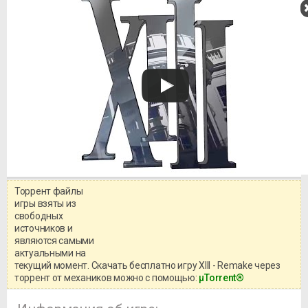
Торрент файлы
Уважаемый посетитель!
игры взяты из
Перед бесплатным скачиванием
свободных
игры, рекомендуем ознакомиться с
системными требованиями и
источников и
информацией о репаке.
являются самыми
актуальными на
текущий момент. Скачать бесплатно игру XIII - Remake через
торрент от механиков можно с помощью:
μTorrent®