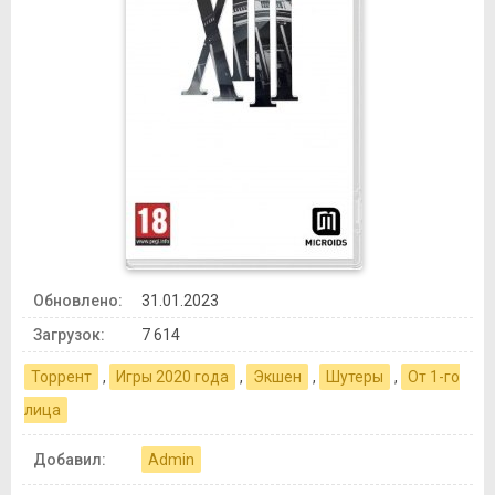
Обновлено:
31.01.2023
Загрузок:
7 614
Торрент
,
Игры 2020 года
,
Экшен
,
Шутеры
,
От 1-го
лица
Добавил:
Admin