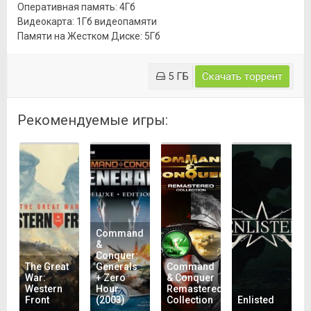
Оперативная память: 4Гб
Видеокарта: 1Гб видеопамяти
Памяти на Жестком Диске: 5Гб
5 ГБ
Скачать торрент
Рекомендуемые игры:
Command
&
Conquer:
The Great
Generals
Command
War:
+ Zero
& Conquer
Western
Hour
Remastered
Front
(2003)
Collection
Enlisted