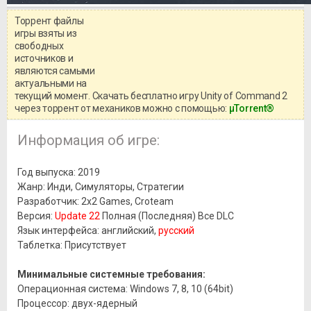
Торрент файлы
Уважаемый посетитель!
игры взяты из
Перед бесплатным скачиванием
свободных
игры, рекомендуем ознакомиться с
системными требованиями и
источников и
информацией о репаке.
являются самыми
актуальными на
текущий момент. Скачать бесплатно игру Unity of Command 2
через торрент от механиков можно с помощью:
μTorrent®
Информация об игре:
Год выпуска: 2019
Жанр: Инди, Симуляторы, Стратегии
Разработчик: 2x2 Games, Croteam
Версия:
Update 22
Полная (Последняя) Все DLC
Язык интерфейса: английский,
русский
Таблетка: Присутствует
Минимальные системные требования:
Операционная система: Windows 7, 8, 10 (64bit)
Процессор: двух-ядерный