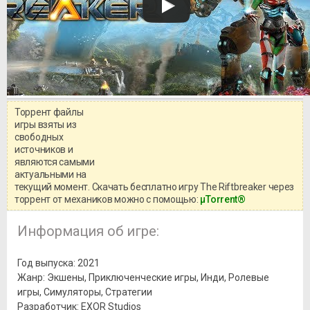
Торрент файлы
Уважаемый посетитель!
игры взяты из
Перед бесплатным скачиванием
свободных
игры, рекомендуем ознакомиться с
системными требованиями и
источников и
информацией о репаке.
являются самыми
актуальными на
текущий момент. Скачать бесплатно игру The Riftbreaker через
торрент от механиков можно с помощью:
μTorrent®
Информация об игре:
Год выпуска: 2021
Жанр: Экшены, Приключенческие игры, Инди, Ролевые
игры, Симуляторы, Стратегии
Разработчик: EXOR Studios