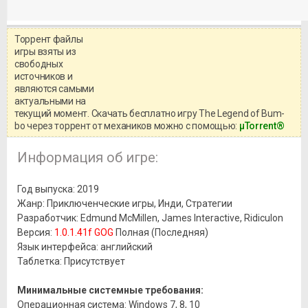
Торрент файлы
Уважаемый посетитель!
игры взяты из
Перед бесплатным скачиванием
свободных
игры, рекомендуем ознакомиться с
системными требованиями и
источников и
информацией о репаке.
являются самыми
актуальными на
текущий момент. Скачать бесплатно игру The Legend of Bum-
bo через торрент от механиков можно с помощью:
μTorrent®
Информация об игре:
Год выпуска: 2019
Жанр: Приключенческие игры, Инди, Стратегии
Разработчик: Edmund McMillen, James Interactive, Ridiculon
Версия:
1.0.1.41f GOG
Полная (Последняя)
Язык интерфейса: английский
Таблетка: Присутствует
Минимальные системные требования:
Операционная система: Windows 7, 8, 10