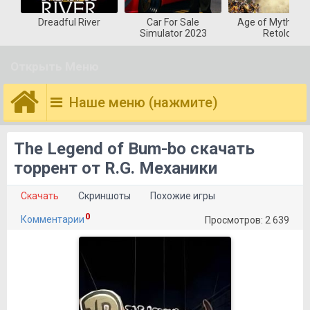
Dreadful River
Car For Sale
Age of Mytholog
Simulator 2023
Retold
Открыть Меню
Наше меню (нажмите)
The Legend of Bum-bo скачать
торрент от R.G. Механики
Скачать
Скриншоты
Похожие игры
0
Комментарии
Просмотров: 2 639