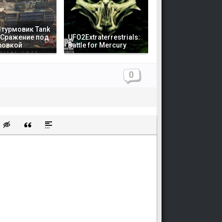
турмовик Tank
 Сражение под
UFO2Extraterrestrials:
ровкой
Battle for Mercury
0
щищенную ссылку
ть смайлик
Вставка скрытого текста
Вставка цитаты
Вставка спойлера