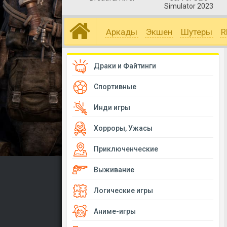
Simulator 2023
Аркады
Экшен
Шутеры
R
Драки и Файтинги
Спортивные
Инди игры
Хорроры, Ужасы
Приключенческие
Выживание
Логические игры
Аниме-игры