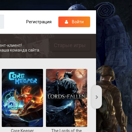
Регистрация
Войти
Старые игры
ент-клиент!
наша команда сайта.
Core Keeper
The Lords of the
REANIMAL