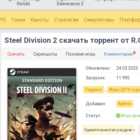
Retold
Deliverance 2
PG
Гонки
Квесты
Стратегии
Симуляторы
Платфо
Steel Division 2 скачать торрент от R
0
Скачать
Скриншоты
Похожие игры
Комментарии
Обновлено:
24.03.2025
Загрузок:
11 995
Торрент
,
Игры 2019 год
Добавил:
Admin
Статус:
Игра про
Оцените качество раздачи