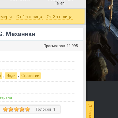
Fallen
рмеры
От 1-го лица
От 3-го лица
.G. Механики
Просмотров: 11 995
а
,
Инди
,
Стратегии
верена
Голосов:
1