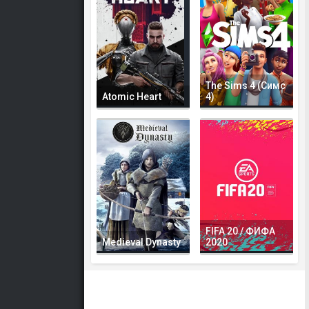
The Sims 4 (Симс
Atomic Heart
4)
FIFA 20 / ФИФА
Medieval Dynasty
2020