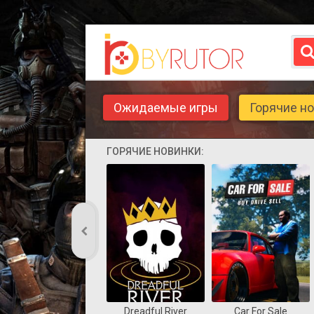
Ожидаемые игры
Горячие н
ГОРЯЧИЕ НОВИНКИ:
Dreadful River
Car For Sale