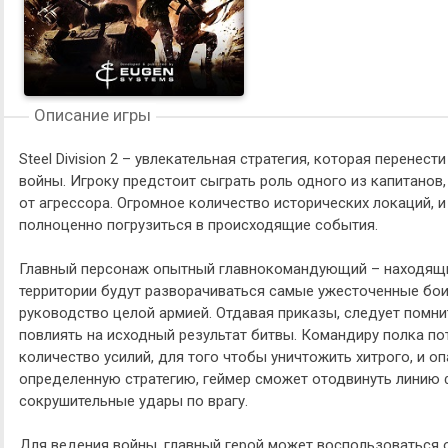
Описание игры
Steel Division 2 – увлекательная стратегия, которая перенес
войны. Игроку предстоит сыграть роль одного из капитанов
от агрессора. Огромное количество исторических локаций, и
полноценно погрузиться в происходящие события.
Главный персонаж опытный главнокомандующий – находящий
территории будут разворачиваться самые ужесточенные бои
руководство целой армией. Отдавая приказы, следует помни
повлиять на исходный результат битвы. Командиру полка п
количество усилий, для того чтобы уничтожить хитрого, и о
определенную стратегию, геймер сможет отодвинуть линию 
сокрушительные удары по врагу.
Для ведения войны, главный герой может воспользоваться 