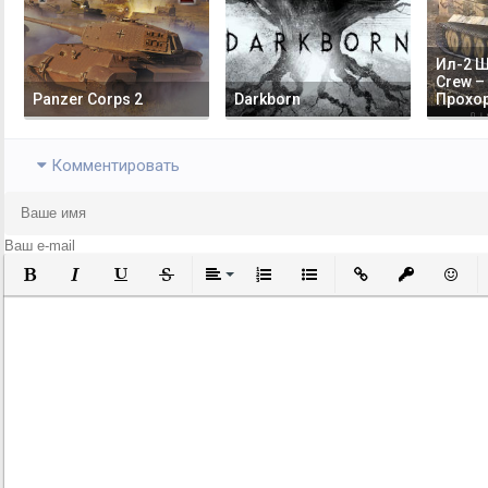
Ил-2 Ш
Crew –
Panzer Corps 2
Darkborn
Прохо
Комментировать
Полужирный
Курсив
Подчеркнутый
Зачеркнутый
Выравнивание
Нумерованный список
Маркированный список
Вставить ссылку
Вставить за
Встави