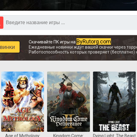
ByRutorg.com
Скачивайте ПК игры на
овинки
Ежедневные новинки ждут вашей скачки через торр
Работоспособность которых проверяет (бесплатно) 
Age of Mythology:
Kingdom Come:
Dying Light: The Beast