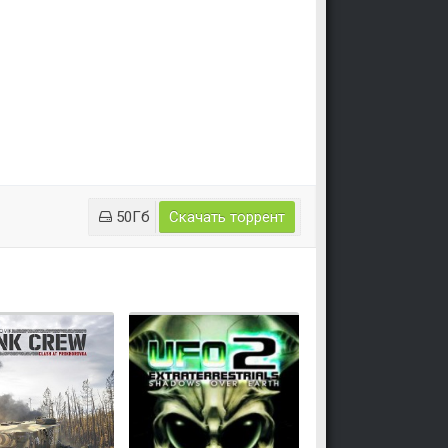
50Гб
Скачать торрент