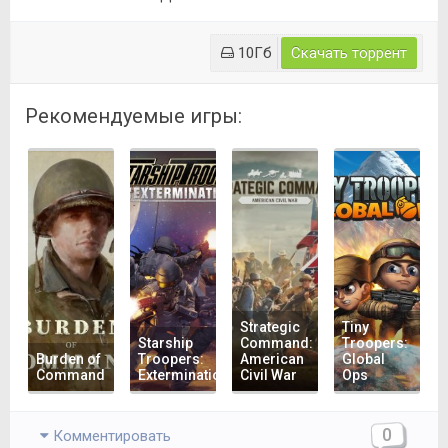
10Гб
Скачать торрент
Рекомендуемые игры:
Strategic
Tiny
Starship
Command:
Troopers:
Burden of
Troopers:
American
Global
Command
Extermination
Civil War
Ops
0
Комментировать