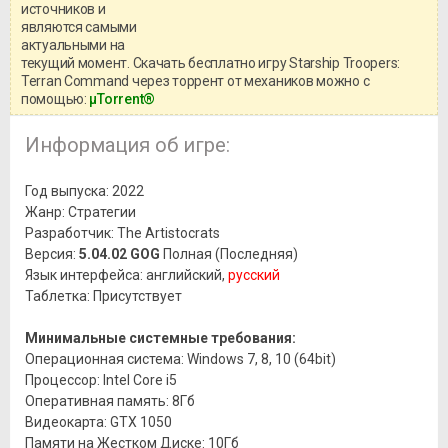
системными требованиями и
источников и
информацией о репаке.
являются самыми
актуальными на
текущий момент. Скачать бесплатно игру Starship Troopers:
Terran Command через торрент от механиков можно с
помощью:
μTorrent®
Информация об игре:
Год выпуска: 2022
Жанр: Стратегии
Разработчик: The Artistocrats
Версия:
5.04.02 GOG
Полная (Последняя)
Язык интерфейса: английский,
русский
Таблетка: Присутствует
Минимальные системные требования:
Операционная система: Windows 7, 8, 10 (64bit)
Процессор: Intel Core i5
Оперативная память: 8Гб
Видеокарта: GTX 1050
Памяти на Жестком Диске: 10Гб