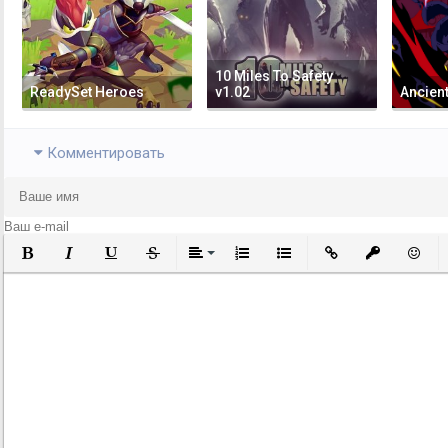
10 Miles To Safety
ReadySet Heroes
v1.02
Ancien
Комментировать
Полужирный
Курсив
Подчеркнутый
Зачеркнутый
Выравнивание
Нумерованный список
Маркированный список
Вставить ссылку
Вставить за
Встави