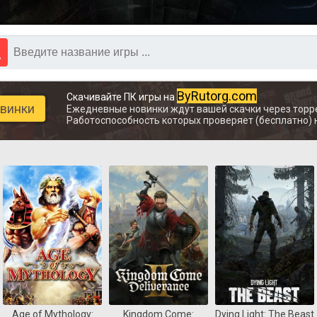
ByRutorg.com
Скачивайте ПК игры на
овинки
Ежедневные новинки ждут вашей скачки через торр
Работоспособность которых проверяет (бесплатно) 
Age of Mythology:
Kingdom Come:
Dying Light: The Beast