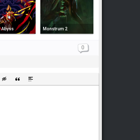
t Abyss
Monstrum 2
0
щищенную ссылку
ть смайлик
Вставка скрытого текста
Вставка цитаты
Вставка спойлера