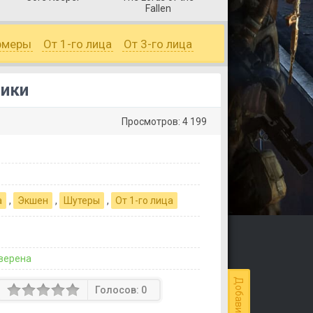
Fallen
рмеры
От 1-го лица
От 3-го лица
ники
Просмотров: 4 199
а
,
Экшен
,
Шутеры
,
От 1-го лица
верена
Голосов:
0