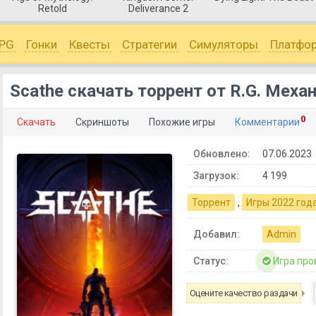
Retold
Deliverance 2
PG
Гонки
Квесты
Стратегии
Симуляторы
Платфо
Scathe скачать торрент от R.G. Меха
0
Скачать
Скриншоты
Похожие игры
Комментарии
Обновлено:
07.06.2023
Загрузок:
4 199
Торрент
,
Игры 2022 год
Добавил:
Admin
Статус:
Игра про
Оцените качество раздачи