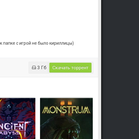
к папке с игрой не было кириллицы)
3 Гб
Скачать торрент