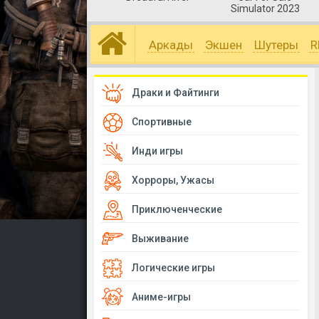
Simulator 2023
Аркады
Экшен
Шутеры
R
Драки и Файтинги
Спортивные
Инди игры
Хорроры, Ужасы
Приключенческие
Выживание
Логические игры
Аниме-игры