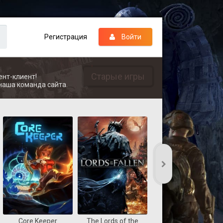
Регистрация
Войти
Старые игры
ент-клиент!
наша команда сайта.
Core Keeper
The Lords of the
REANIMAL