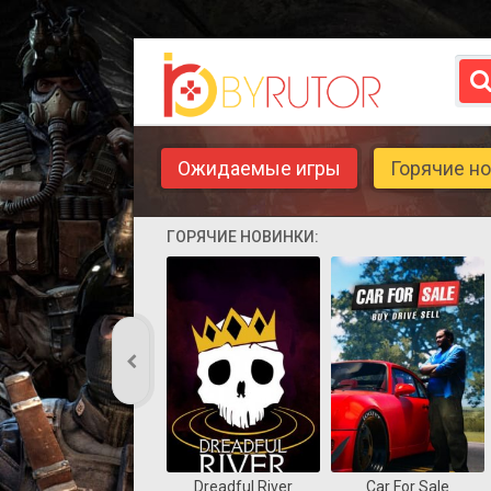
Ожидаемые игры
Горячие н
ГОРЯЧИЕ НОВИНКИ:
Dreadful River
Car For Sale