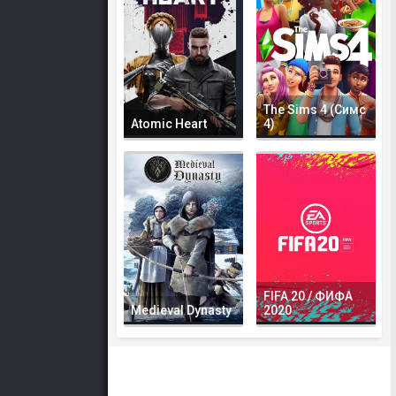
The Sims 4 (Симс
Atomic Heart
4)
FIFA 20 / ФИФА
Medieval Dynasty
2020