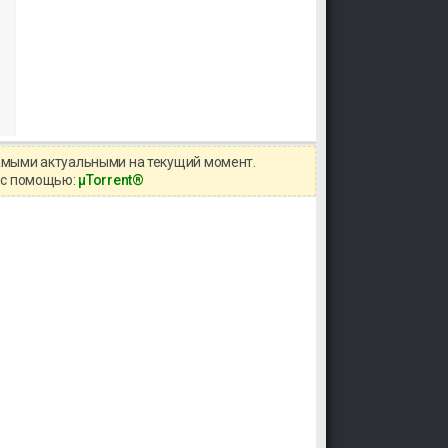
самыми актуальными на текущий момент.
о с помощью:
μTorrent®