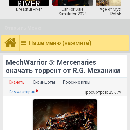
Dreadful River
Car For Sale
Age of Mytholog
Simulator 2023
Retold
Открыть Меню
Наше меню (нажмите)
MechWarrior 5: Mercenaries
скачать торрент от R.G. Механики
Скачать
Скриншоты
Похожие игры
0
Комментарии
Просмотров: 25 679