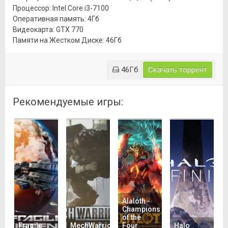
Процессор: Intel Core i3-7100
Оперативная память: 4Гб
Видеокарта: GTX 770
Памяти на Жестком Диске: 46Гб
46Гб
Скачать торрент
Рекомендуемые игры:
Alaloth -
Champions
of the
Fragile
MechWarrior
Four
Halo