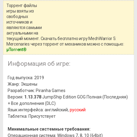
Торрент файлы
Уважаемый посетитель!
игры взяты из
Перед бесплатным скачиванием
свободных
игры, рекомендуем ознакомиться с
системными требованиями и
источников и
информацией о репаке.
являются самыми
актуальными на
текущий момент. Скачать бесплатно игру MechWarrior 5:
Mercenaries через торрент от механиков можно с помощью:
μTorrent®
Информация об игре:
Год выпуска: 2019
Жанр: Экшены
Разработчик: Piranha Games
Версия:
1.13.378
JumpShip Edition GOG Полная (Последняя)
+ Все дополнения (DLC)
Язык интерфейса: английский,
русский
Таблетка: Присутствует
Минимальные системные требования:
Операционная система: Windows 7, 8, 10 (64bit)