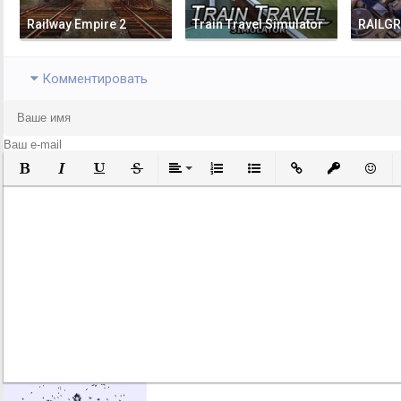
Railway Empire 2
Train Travel Simulator
RAILG
Комментировать
Полужирный
Курсив
Подчеркнутый
Зачеркнутый
Выравнивание
Нумерованный список
Маркированный список
Вставить ссылку
Вставить за
Встави