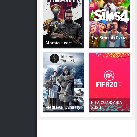
The Sims 4 (Симс
Atomic Heart
4)
FIFA 20 / ФИФА
Medieval Dynasty
2020