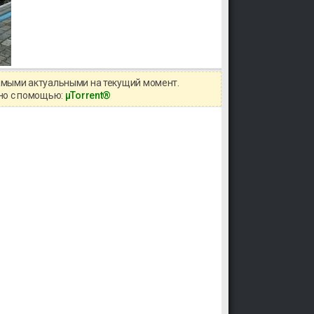
самыми актуальными на текущий момент.
жно с помощью:
μTorrent®