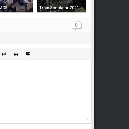
RADE
Train Simulator 2021
0
щищенную ссылку
ть смайлик
Вставка скрытого текста
Вставка цитаты
Вставка спойлера
0