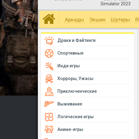
Simulator 2023
Аркады
Экшен
Шутеры
R
Драки и Файтинги
Спортивные
Инди игры
Хорроры, Ужасы
Приключенческие
Выживание
Логические игры
Аниме-игры