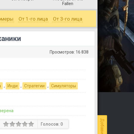
Fallen
рмеры
От 1-го лица
От 3-го лица
ханики
Просмотров: 16 838
а
,
Инди
,
Стратегии
,
Симуляторы
верена
Голосов:
0