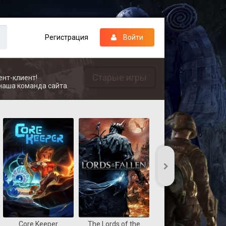
Регистрация
Войти
Старые игры
ент-клиент!
наша команда сайта.
Core Keeper
The Lords of the
REANIMAL