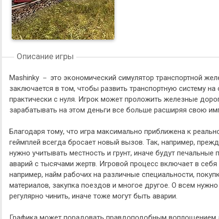
Описание игры
Mashinky － это экономический симулятор транспортной жел
заключается в том, чтобы развить транспортную систему на 
практически с нуля. Игрок может проложить железные дороги
зарабатывать на этом деньги все больше расширяя свою им
Благодаря тому, что игра максимально приближена к реальн
геймплей всегда бросает новый вызов. Так, например, прежд
нужно учитывать местность и грунт, иначе будут печальные
аварий с тысячами жертв. Игровой процесс включает в себ
например, найм рабочих на различные специальности, поку
материалов, закупка поездов и многое другое. О всем нужно
регулярно чинить, иначе тоже могут быть аварии.
Графика может порадовать правдоподобным воплощением ло