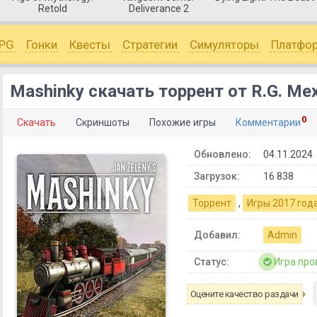
Retold
Deliverance 2
PG
Гонки
Квесты
Стратегии
Симуляторы
Платфо
Mashinky скачать торрент от R.G. Ме
0
Скачать
Скриншоты
Похожие игры
Комментарии
Обновлено:
04.11.2024
Загрузок:
16 838
Торрент
,
Игры 2017 год
Добавил:
Admin
Статус:
Игра про
Оцените качество раздачи