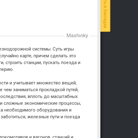
Добавить в Закладки
Mashinky
езнодорожной системы. Суть игры
случайно карте, причем сделать это
, строить станции, пускать поезда и
перию.
ости и учитывает множество вещей,
е чем заниматься прокладкой путей,
 последствия, вплоть до масштабных
я и сложные экономические процессы,
пка необходимого оборудования и
 заботиться, железные пути и поезда
комотивов и вагонов, станций и