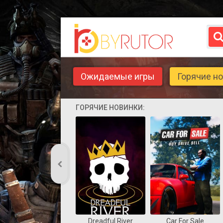
Ожидаемые игры
Горячие н
ГОРЯЧИЕ НОВИНКИ:
Dreadful River
Car For Sale