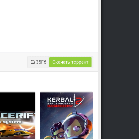
35Гб
Скачать торрент