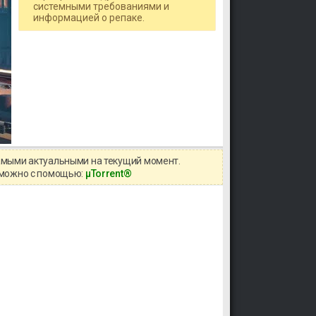
системными требованиями и
информацией о репаке.
самыми актуальными на текущий момент.
в можно с помощью:
μTorrent®