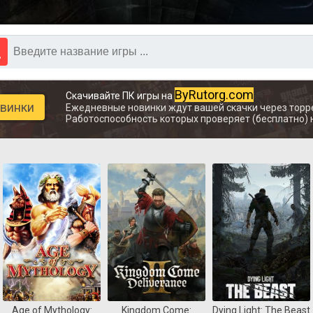
ByRutorg.com
Скачивайте ПК игры на
овинки
Ежедневные новинки ждут вашей скачки через торр
Работоспособность которых проверяет (бесплатно) 
Age of Mythology:
Kingdom Come:
Dying Light: The Beast