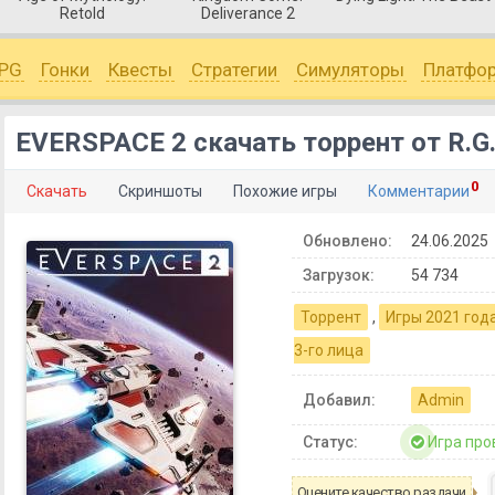
Retold
Deliverance 2
PG
Гонки
Квесты
Стратегии
Симуляторы
Платфо
EVERSPACE 2 скачать торрент от R.G
0
Скачать
Скриншоты
Похожие игры
Комментарии
Обновлено:
24.06.2025
Загрузок:
54 734
Торрент
,
Игры 2021 год
3-го лица
Добавил:
Admin
Статус:
Игра про
Оцените качество раздачи