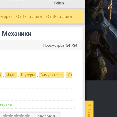
Fallen
рмеры
От 1-го лица
От 3-го лица
. Механики
Просмотров: 54 734
а
,
Инди
,
Шутеры
,
Симуляторы
,
От
верена
Голосов:
0