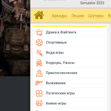
Simulator 2023
Аркады
Экшен
Шутеры
R
Драки и Файтинги
Спортивные
Инди игры
Хорроры, Ужасы
Приключенческие
Выживание
Логические игры
Аниме-игры