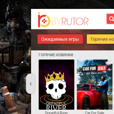
Ожидаемые игры
Горячие н
ГОРЯЧИЕ НОВИНКИ:
Dreadful River
Car For Sale