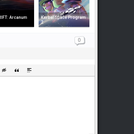
IFT: Arcanum
Kerbal Space Program
m
2
0
щищенную ссылку
ть смайлик
Вставка скрытого текста
Вставка цитаты
Вставка спойлера