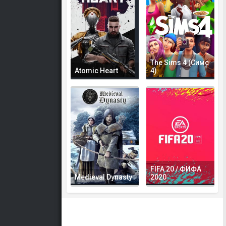
The Sims 4 (Симс
Atomic Heart
4)
FIFA 20 / ФИФА
Medieval Dynasty
2020