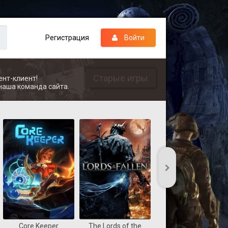
Регистрация
Войти
Старые игры
ент-клиент!
наша команда сайта.
Core Keeper
The Lords of the
REANIMAL