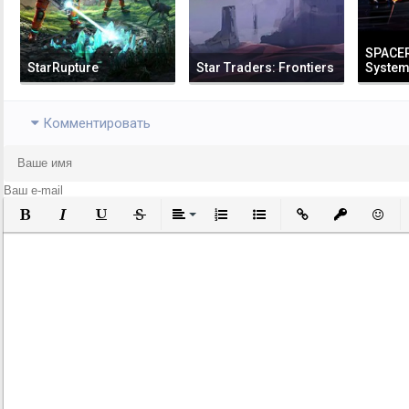
SPACER
StarRupture
Star Traders: Frontiers
Syste
Комментировать
Полужирный
Курсив
Подчеркнутый
Зачеркнутый
Выравнивание
Нумерованный список
Маркированный список
Вставить ссылку
Вставить за
Встави