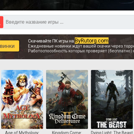
ByRutorg.com
Скачивайте ПК игры на
овинки
Ежедневные новинки ждут вашей скачки через торр
Работоспособность которых проверяет (бесплатно) 
Age of Mythology:
Kingdom Come:
Dying Light: The Beast