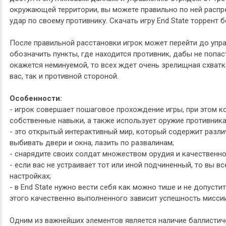
окружающей территории, вы можете правильно по ней расп
удар по своему противнику. Скачать игру End State торрент 
После правильной расстановки игрок может перейти до упр
обозначить пункты, где находится противник, дабы не попаст
окажется неминуемой, то всех ждет очень зрелищная схватк
вас, так и противной стороной.
Особенности:
- игрок совершает пошаговое прохождение игры, при этом к
собственные навыки, а также использует оружие противника
- это открытый интерактивный мир, который содержит разл
выбивать двери и окна, лазить по развалинам;
- снарядите своих солдат множеством орудия и качественно
- если вас не устраивает тот или иной подчиненный, то вы в
настройках;
- в End State нужно вести себя как можно тише и не допусти
этого качественно выполненного зависит успешность миссии
Одним из важнейших элементов является наличие баллистич