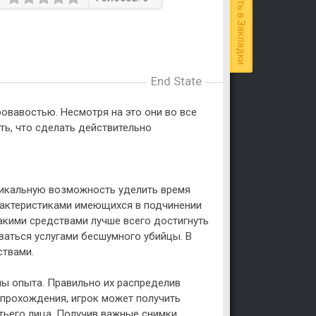
Добавить в Закладки
End State
овавостью. Несмотря на это они во все
ть, что сделать действительно
никальную возможность уделить время
рактеристиками имеющихся в подчинении
акими средствами лучше всего достигнуть
ваться услугами бесшумного убийцы. В
ствами.
ы опыта. Правильно их распределив
 прохождения, игрок может получить
тьего лица. Получив важные снимки