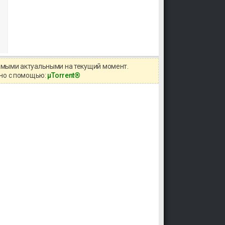
самыми актуальными на текущий момент.
жно с помощью:
μTorrent®