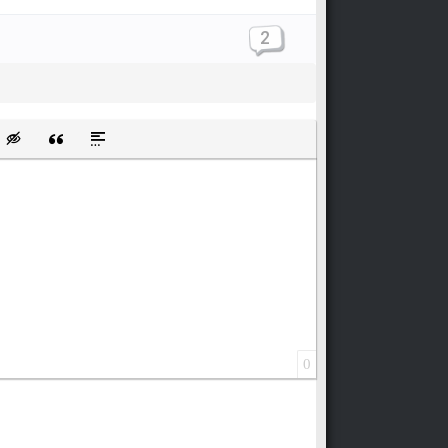
2
щищенную ссылку
ть смайлик
Вставка скрытого текста
Вставка цитаты
Вставка спойлера
0