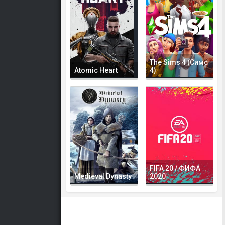
The Sims 4 (Симс
Atomic Heart
4)
FIFA 20 / ФИФА
Medieval Dynasty
2020