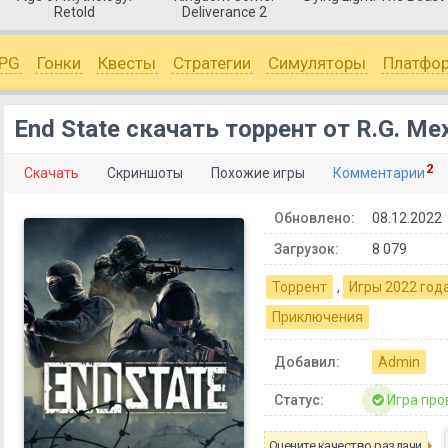
Retold
Deliverance 2
PG
Гонки
Квесты
Стратегии
Симуляторы
Платфо
End State скачать торрент от R.G. Ме
2
Скачать
Скриншоты
Похожие игры
Комментарии
Обновлено:
08.12.2022
Загрузок:
8 079
Торрент
,
Игры 2022 год
Приключения
Добавил:
Admin
Статус:
Игра про
Оцените качество раздачи