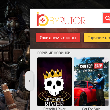
Ожидаемые игры
Горячие н
ГОРЯЧИЕ НОВИНКИ:
Dreadful River
Car For Sale