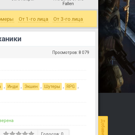
Fallen
рмеры
От 1-го лица
От 3-го лица
ханики
Просмотров: 8 079
а
,
Инди
,
Экшен
,
Шутеры
,
RPG
,
верена
Голосов:
0