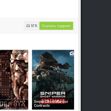
5Гб
Скачать торрент
Sniper Ghost Warrior
of Syx
Contracts