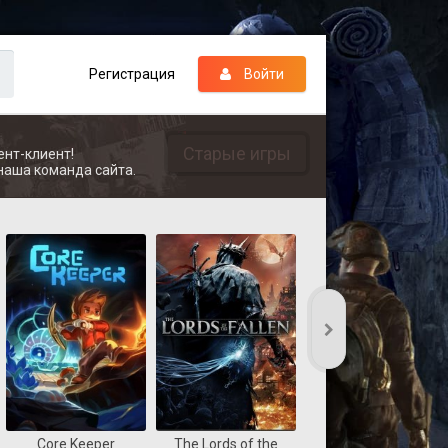
Регистрация
Войти
Старые игры
ент-клиент!
наша команда сайта.
Core Keeper
The Lords of the
REANIMAL