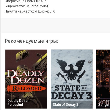
Оперативная память: 4Гб
Видеокарта: GeForce 750M
Памяти на Жестком Диске: 5Гб
Рекомендуемые игры:
Deadly Dozen
Reloaded
State of Decay 3
Songs 