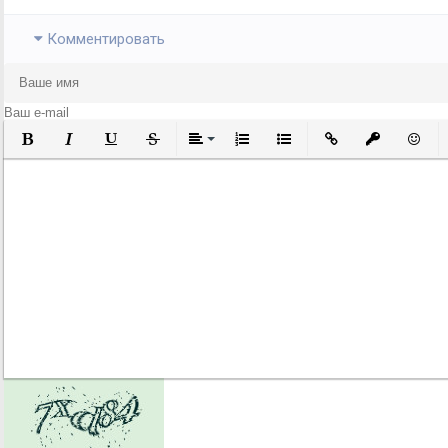
Комментировать
Полужирный
Курсив
Подчеркнутый
Зачеркнутый
Выравнивание
Нумерованный список
Маркированный список
Вставить ссылку
Вставить за
Встави