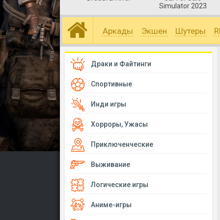
Simulator 2023
Аркады
Экшен
Шутеры
R
Драки и Файтинги
Спортивные
Инди игры
Хорроры, Ужасы
Приключенческие
Выживание
Логические игры
Аниме-игры