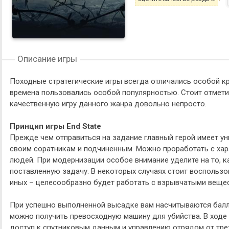
Описание игры
Походные стратегические игры всегда отличались особой кр
времена пользовались особой популярностью. Стоит отмети
качественную игру данного жанра довольно непросто.
Принцип игры End State
Прежде чем отправиться на задание главный герой имеет у
своим соратникам и подчиненным. Можно проработать с ха
людей. При модернизации особое внимание уделите на то, к
поставленную задачу. В некоторых случаях стоит воспользо
иных – целесообразно будет работать с взрывчатыми веще
При успешно выполненной высадке вам насчитываются балл
можно получить превосходную машину для убийства. В ходе
доступ к спутниковым данным и управлению отрядом от тре