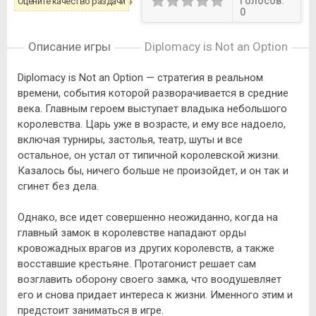
Голосов:
Оцените качество раздачи
0
Описание игры
Diplomacy is Not an Option
Diplomacy is Not an Option — стратегия в реальном
времени, события которой разворачивается в средние
века. Главным героем выступает владыка небольшого
королевства. Царь уже в возрасте, и ему все надоело,
включая турниры, застолья, театр, шуты и все
остальное, он устал от типичной королевской жизни.
Казалось бы, ничего больше не произойдет, и он так и
сгинет без дела.
Однако, все идет совершенно неожиданно, когда на
главный замок в королевстве нападают орды
кровожадных врагов из других королевств, а также
восставшие крестьяне. Протагонист решает сам
возглавить оборону своего замка, что воодушевляет
его и снова придает интереса к жизни. Именного этим и
предстоит заниматься в игре.