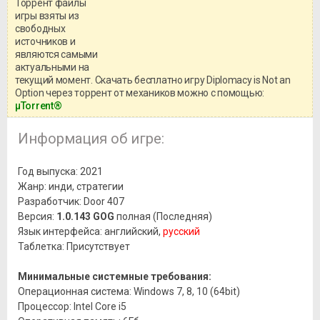
Торрент файлы
Уважаемый посетитель!
игры взяты из
Перед бесплатным скачиванием
свободных
игры, рекомендуем ознакомиться с
системными требованиями и
источников и
информацией о репаке.
являются самыми
актуальными на
текущий момент. Скачать бесплатно игру Diplomacy is Not an
Option через торрент от механиков можно с помощью:
μTorrent®
Информация об игре:
Год выпуска: 2021
Жанр: инди, стратегии
Разработчик: Door 407
Версия:
1.0.143 GOG
полная (Последняя)
Язык интерфейса: английский,
русский
Таблетка: Присутствует
Минимальные системные требования:
Операционная система: Windows 7, 8, 10 (64bit)
Процессор: Intel Core i5