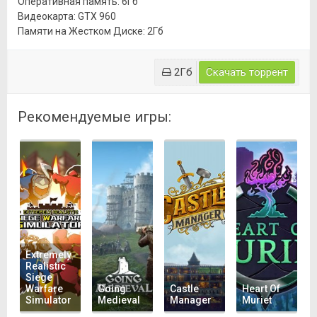
Оперативная память: 6Гб
Видеокарта: GTX 960
Памяти на Жестком Диске: 2Гб
2Гб
Скачать торрент
Рекомендуемые игры:
Extremely
Realistic
Siege
Warfare
Going
Castle
Heart Of
Simulator
Medieval
Manager
Muriet