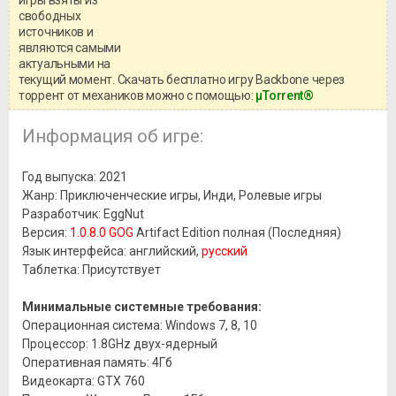
игры взяты из
Перед бесплатным скачиванием
свободных
игры, рекомендуем ознакомиться с
системными требованиями и
источников и
информацией о репаке.
являются самыми
актуальными на
текущий момент. Скачать бесплатно игру Backbone через
торрент от механиков можно с помощью:
μTorrent®
Информация об игре:
Год выпуска: 2021
Жанр: Приключенческие игры, Инди, Ролевые игры
Разработчик: EggNut
Версия:
1.0.8.0 GOG
Artifact Edition полная (Последняя)
Язык интерфейса: английский,
русский
Таблетка: Присутствует
Минимальные системные требования:
Операционная система: Windows 7, 8, 10
Процессор: 1.8GHz двух-ядерный
Оперативная память: 4Гб
Видеокарта: GTX 760