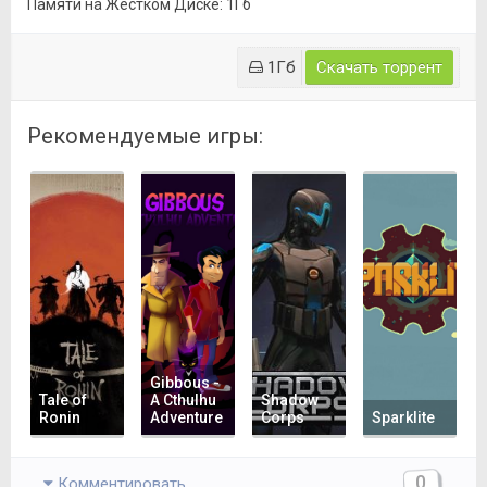
Памяти на Жестком Диске: 1Гб
1Гб
Скачать торрент
Рекомендуемые игры:
Gibbous -
Tale of
A Cthulhu
Shadow
Ronin
Adventure
Corps
Sparklite
0
Комментировать