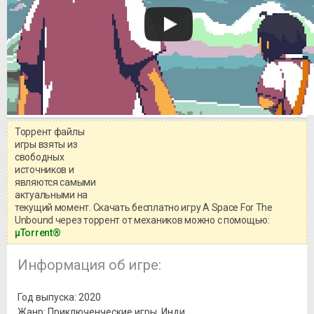
Торрент файлы
Уважаемый посетитель!
игры взяты из
Перед бесплатным скачиванием
свободных
игры, рекомендуем ознакомиться с
системными требованиями и
источников и
информацией о репаке.
являются самыми
актуальными на
текущий момент. Скачать бесплатно игру A Space For The
Unbound через торрент от механиков можно с помощью:
μTorrent®
Информация об игре:
Год выпуска: 2020
Жанр: Приключенческие игры, Инди