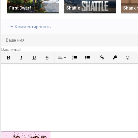
First Dwarf
Shattle
Shank n
Комментировать
Полужирный
Курсив
Подчеркнутый
Зачеркнутый
Выравнивание
Нумерованный список
Маркированный список
Вставить ссылку
Вставить за
Встави