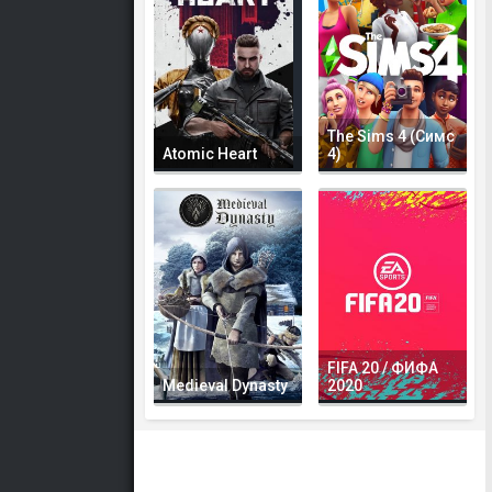
The Sims 4 (Симс
Atomic Heart
4)
FIFA 20 / ФИФА
Medieval Dynasty
2020