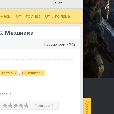
Fallen
рмеры
От 1-го лица
От 3-го лица
G. Механики
Просмотров: 7 942
Стратегии
,
Симуляторы
верена
Голосов:
0