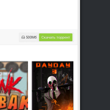
500Mб
Скачать торрент