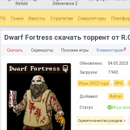
Retold
Deliverance 2
PG
Гонки
Квесты
Стратегии
Симуляторы
Платфо
Dwarf Fortress скачать торрент от R.
2
Скачать
Скриншоты
Похожие игры
Комментарии
Обновлено:
04.05.2023
Загрузок:
7 942
Игры 2022 года
,
RPG
,
Добавил:
Admin
Статус:
Игра про
Оцените качество раздачи