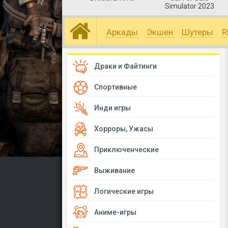
Simulator 2023
Аркады
Экшен
Шутеры
R
Драки и Файтинги
Спортивные
Инди игры
Хорроры, Ужасы
Приключенческие
Выживание
Логические игры
Аниме-игры