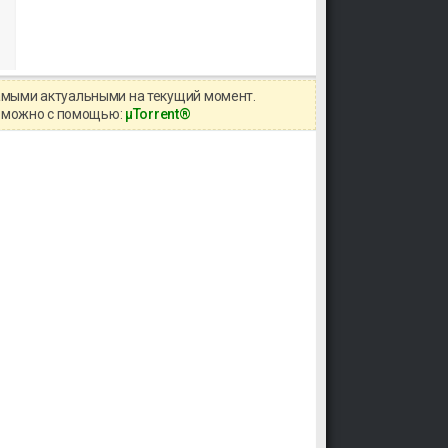
самыми актуальными на текущий момент.
ов можно с помощью:
μTorrent®