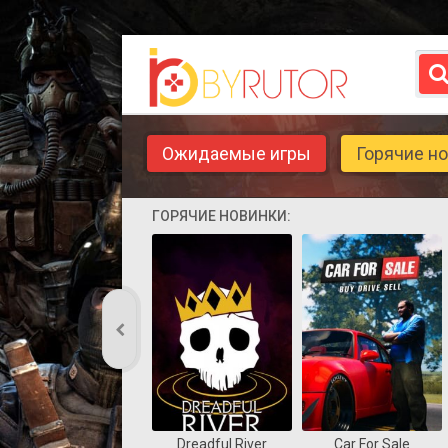
Ожидаемые игры
Горячие н
ГОРЯЧИЕ НОВИНКИ:
Dreadful River
Car For Sale