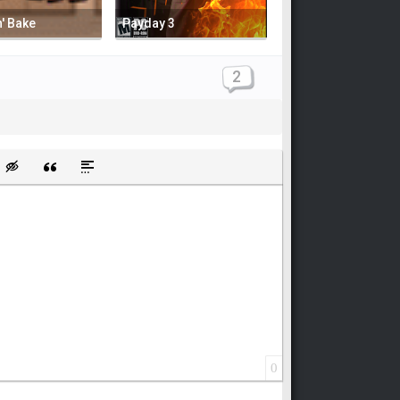
' Bake
Payday 3
2
щищенную ссылку
ть смайлик
Вставка скрытого текста
Вставка цитаты
Вставка спойлера
0