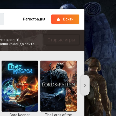
Регистрация
Войти
Старые игры
ент-клиент!
наша команда сайта.
Core Keeper
The Lords of the
REANIMAL