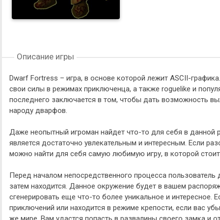
Описание игры
Dwarf Fortress – игра, в основе которой лежит ASCII-графи
свои силы в режимах приключенца, а также roguelike и попу
последнего заключается в том, чтобы дать возможность в
народу дварфов.
Даже неопытный игроман найдет что-то для себя в данной 
является достаточно увлекательным и интересным. Если разо
можно найти для себя самую любимую игру, в которой стои
Перед началом непосредственного процесса пользователь д
затем находится. Данное окружение будет в вашем распоряже
сгенерировать еще что-то более уникальное и интересное. Е
приключений или находится в режиме крепости, если вас убь
же мире. Вам удастся попасть в развалины своего замка и 