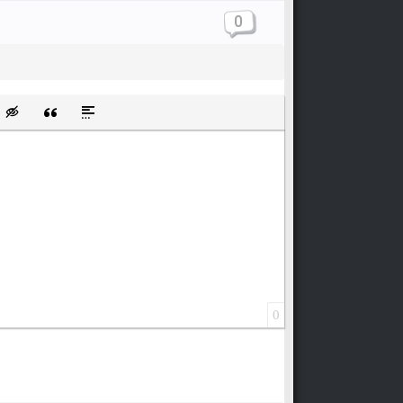
0
щищенную ссылку
ть смайлик
Вставка скрытого текста
Вставка цитаты
Вставка спойлера
0