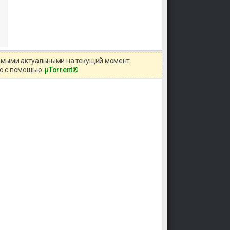
самыми актуальными на текущий момент.
но с помощью:
μTorrent®