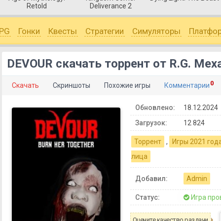
Retold
Deliverance 2
PG
Гонки
Квесты
Стратегии
Симуляторы
Платфо
DEVOUR скачать торрент от R.G. Мех
0
Скачать
Скриншоты
Похожие игры
Комментарии
Обновлено:
18.12.2024
Загрузок:
12 824
Торрент
,
Игры 2021 год
лица
Добавил:
Admin
Статус:
Игра про
Оцените качество раздачи