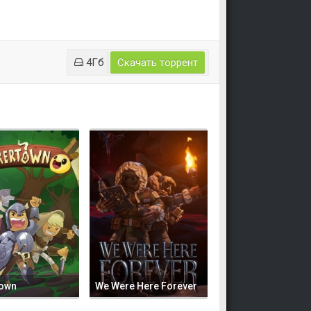
4Гб
Скачать торрент
town
We Were Here Forever