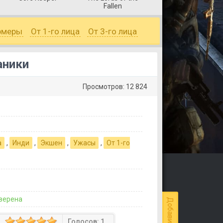
Fallen
рмеры
От 1-го лица
От 3-го лица
аники
Просмотров: 12 824
а
,
Инди
,
Экшен
,
Ужасы
,
От 1-го
верена
Голосов:
1