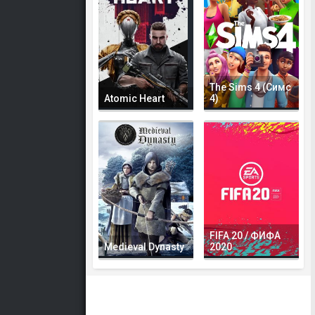
The Sims 4 (Симс
Atomic Heart
4)
FIFA 20 / ФИФА
Medieval Dynasty
2020