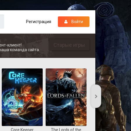
Регистрация
Войти
Старые игры
ент-клиент!
наша команда сайта.
Core Keeper
The Lords of the
REANIMAL