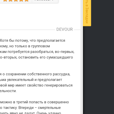
Добавить в Закладки
DEVOUR
Хотя бы потому, что предполагается
ому, но только в групповом
кам потребуется разобраться, во-первых,
 во-вторых, остановить его сумасшедшего
я о сохранении собственного рассудка,
сьма увлекательный и предполагает
овой мир имеет свойство генерироваться
ельности.
, можно в третий попасть в совершенно
ю тактику. Впереди – смертельные
чать явно не дадут. Очень удачно