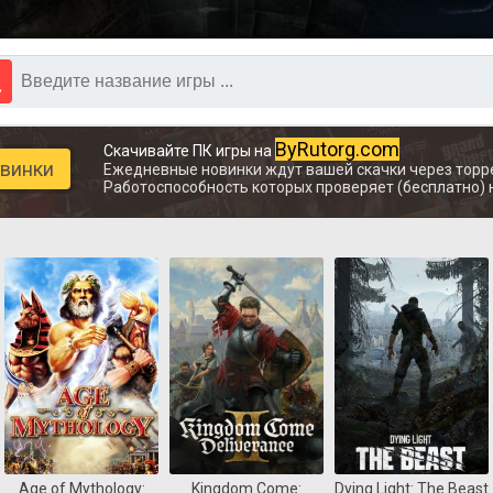
ByRutorg.com
Скачивайте ПК игры на
овинки
Ежедневные новинки ждут вашей скачки через торр
Работоспособность которых проверяет (бесплатно) 
Age of Mythology:
Kingdom Come:
Dying Light: The Beast