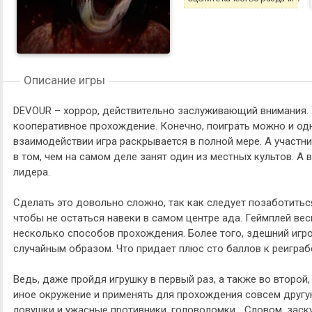
Описание игры
DEVOUR – хоррор, действительно заслуживающий внимания. 
кооперативное прохождение. Конечно, поиграть можно и одн
взаимодействии игра раскрывается в полной мере. А участни
в том, чем на самом деле занят один из местных культов. А
лидера.
Сделать это довольно сложно, так как следует позаботитьс
чтобы не остаться навеки в самом центре ада. Геймплей ве
несколько способов прохождения. Более того, здешний игр
случайным образом. Что придает плюс сто баллов к реиграб
Ведь, даже пройдя игрушку в первый раз, а также во второй
иное окружение и применять для прохождения совсем другу
ловушки и ужасные противники, головоломки… Словом, заску