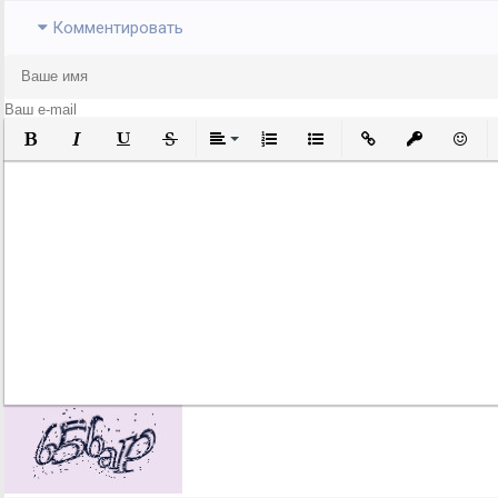
Комментировать
Полужирный
Курсив
Подчеркнутый
Зачеркнутый
Выравнивание
Нумерованный список
Маркированный список
Вставить ссылку
Вставить за
Встави