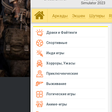
Simulator 2023
Аркады
Экшен
Шутеры
R
Драки и Файтинги
Спортивные
Инди игры
Хорроры, Ужасы
Приключенческие
Выживание
Логические игры
Аниме-игры