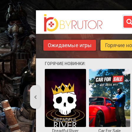
Ожидаемые игры
Горячие н
ГОРЯЧИЕ НОВИНКИ:
Dreadful River
Car For Sale