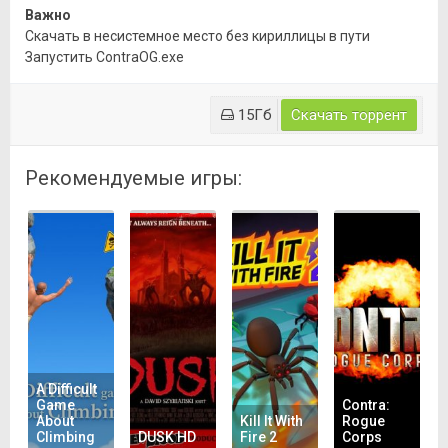
Важно
Скачать в несистемное место без кириллицы в пути
Запустить ContraOG.exe
15Гб
Скачать торрент
Рекомендуемые игры:
A Difficult
Game
Contra:
About
Kill It With
Rogue
Climbing
DUSK HD
Fire 2
Corps