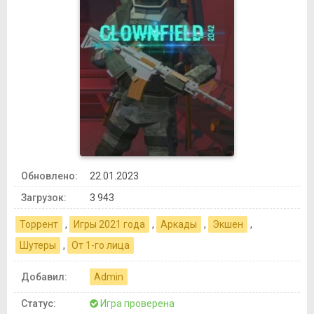
Обновлено:
22.01.2023
Загрузок:
3 943
Торрент
,
Игры 2021 года
,
Аркады
,
Экшен
,
Шутеры
,
От 1-го лица
Добавил:
Admin
Статус:
Игра проверена