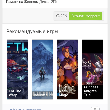
Памяти на Жестком Диске: 2Гб
2Гб
Скачать торрент
Рекомендуемые игры:
Tower
Princess:
For The
Near-
Knight's
Warp
Insurmountable
Mage
Trial
0