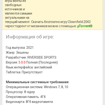
игры взяты из
Перед бесплатным скачиванием
свободных
игры, рекомендуем ознакомиться с
системными требованиями и
источников и
информацией о репаке.
являются самыми
актуальными на
текущий момент. Скачать бесплатно игру Clownfield 2042
через торрент от механиков можно с помощью:
μTorrent®
Информация об игре:
Год выпуска: 2021
Жанр: Экшены
Разработчик: RIVERSIDE SPORTS
Версия:
5.0.0
Полная (Последняя)
Язык интерфейса: английский
Таблетка: Присутствует
Минимальные системные требования:
Операционная система: Windows 7, 8, 10
Процессор: 8-ядер
Оперативная память: 4Гб
Видеокарта: 8Гб видеопамяти