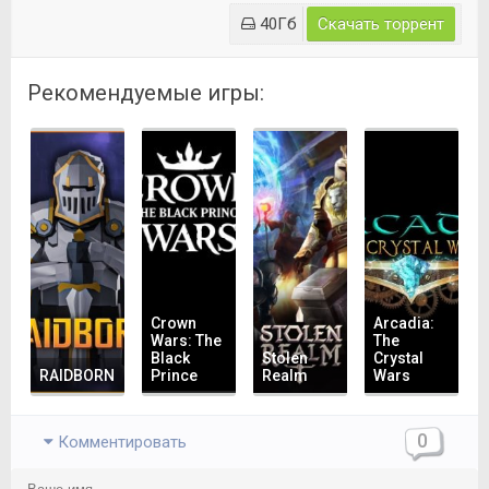
40Гб
Скачать торрент
Рекомендуемые игры:
Crown
Arcadia:
Wars: The
The
Black
Stolen
Crystal
RAIDBORN
Prince
Realm
Wars
0
Комментировать