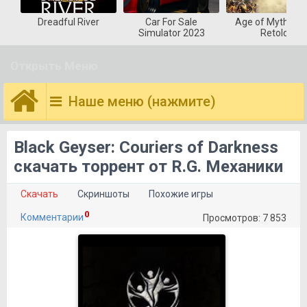
Dreadful River
Car For Sale
Age of Mytholog
Simulator 2023
Retold
Открыть Меню
Наше меню (нажмите)
Black Geyser: Couriers of Darkness
скачать торрент от R.G. Механики
Скачать
Скриншоты
Похожие игры
0
Комментарии
Просмотров: 7 853