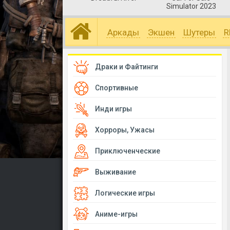
Simulator 2023
Аркады
Экшен
Шутеры
R
Драки и Файтинги
Спортивные
Инди игры
Хорроры, Ужасы
Приключенческие
Выживание
Логические игры
Аниме-игры