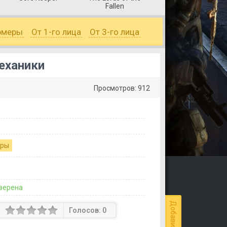
Fallen
рмеры
От 1-го лица
От 3-го лица
Механики
Просмотров: 912
гры
верена
Голосов:
0