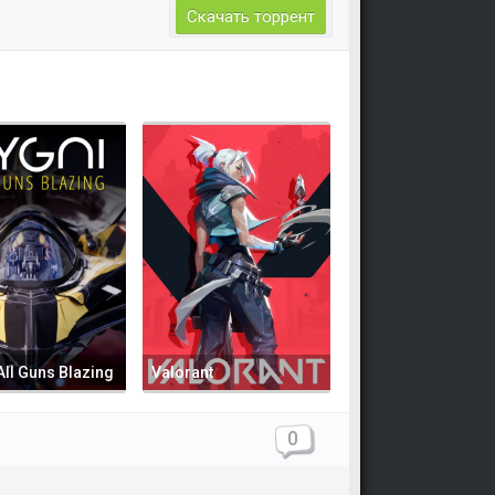
Скачать торрент
All Guns Blazing
Valorant
0