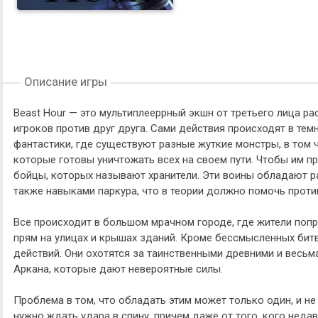
Описание игры
Beast Hour — это мультиплееррный экшн от третьего лица р
игроков против друг друга. Сами действия происходят в те
фантастики, где существуют разные жуткие монстры, в том ч
которые готовы уничтожать всех на своем пути. Чтобы им п
бойцы, которых называют хранители. Эти воины обладают р
также навыками паркура, что в теории должно помочь проти
Все происходит в большом мрачном городе, где жители попр
прям на улицах и крышах зданий. Кроме бессмысленных битв,
действий. Они охотятся за таинственными древними и весь
Аркана, которые дают невероятные силы.
Проблема в том, что обладать этим может только один, и не 
нужно ждать удара в спину, причем даже от того, кого неда