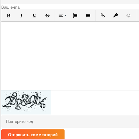
Полужирный
Курсив
Подчеркнутый
Зачеркнутый
Выравнивание
Нумерованный список
Маркированный список
Вставить ссылку
Вставить за
Встави
Отправить комментарий