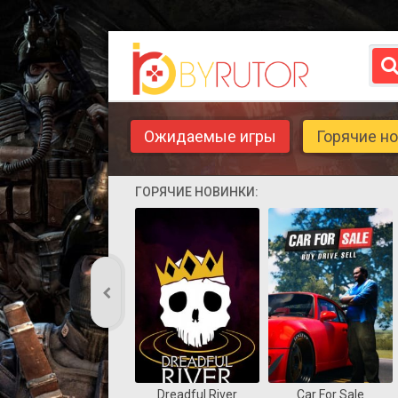
Ожидаемые игры
Горячие н
ГОРЯЧИЕ НОВИНКИ:
Dreadful River
Car For Sale