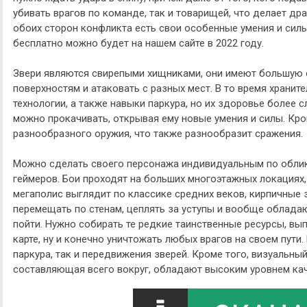
убивать врагов по команде, так и товарищей, что делает д
обоих сторон конфликта есть свои особенные умения и силы.
бесплатно можно будет на нашем сайте в 2022 году.
Звери являются свирепыми хищниками, они имеют большую с
поверхностям и атаковать с разных мест. В то время храни
технологии, а также навыки паркура, но их здоровье более 
можно прокачивать, открывая ему новые умения и силы. Кро
разнообразного оружия, что также разнообразит сражения.
Можно сделать своего персонажа индивидуальным по облик
геймеров. Бои проходят на больших многоэтажных локациях, 
мегаполис выглядит по классике средних веков, кирпичные 
перемещать по стенам, цеплять за уступы и вообще облада
пойти. Нужно собирать те редкие таинственные ресурсы, вы
карте, ну и конечно уничтожать любых врагов на своем пути
паркура, так и передвижения зверей. Кроме того, визуальны
составляющая всего вокруг, обладают высоким уровнем кач