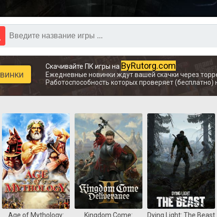
ByRutorg.com
Скачивайте ПК игры на
овинки
Ежедневные новинки ждут вашей скачки через торр
Работоспособность которых проверяет (бесплатно) 
Age of Mythology:
Kingdom Come:
Dying Light: The Beast