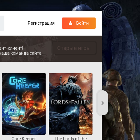
Регистрация
Войти
Старые игры
ент-клиент!
наша команда сайта.
Core Keeper
The Lords of the
REANIMAL