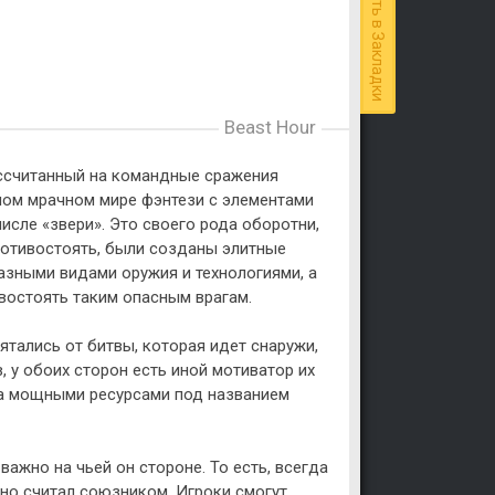
Добавить в Закладки
Beast Hour
ассчитанный на командные сражения
мном мрачном мире фэнтези с элементами
исле «звери». Это своего рода оборотни,
ротивостоять, были созданы элитные
азными видами оружия и технологиями, а
востоять таким опасным врагам.
ятались от битвы, которая идет снаружи,
 у обоих сторон есть иной мотиватор их
ма мощными ресурсами под названием
важно на чьей он стороне. То есть, всегда
вно считал союзником. Игроки смогут