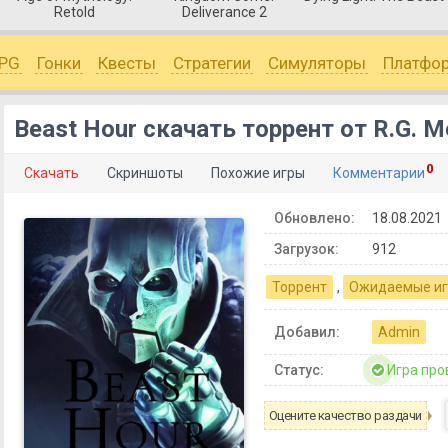
Retold
Deliverance 2
PG
Гонки
Квесты
Стратегии
Симуляторы
Платфо
Beast Hour скачать торрент от R.G. 
0
Скачать
Скриншоты
Похожие игры
Комментарии
Обновлено:
18.08.2021
Загрузок:
912
Торрент
,
Ожидаемые и
Добавил:
Admin
Статус:
Игра про
Оцените качество раздачи