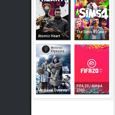
The Sims 4 (Симс
Atomic Heart
4)
FIFA 20 / ФИФА
Medieval Dynasty
2020