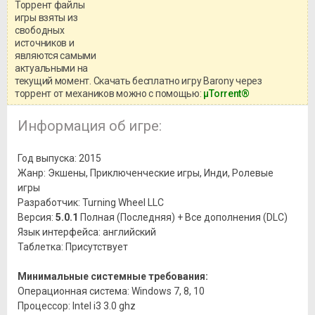
Торрент файлы
Уважаемый посетитель!
игры взяты из
Перед бесплатным скачиванием
свободных
игры, рекомендуем ознакомиться с
системными требованиями и
источников и
информацией о репаке.
являются самыми
актуальными на
текущий момент. Скачать бесплатно игру Barony через
торрент от механиков можно с помощью:
μTorrent®
Информация об игре:
Год выпуска: 2015
Жанр: Экшены, Приключенческие игры, Инди, Ролевые
игры
Разработчик: Turning Wheel LLC
Версия:
5.0.1
Полная (Последняя) + Все дополнения (DLC)
Язык интерфейса: английский
Таблетка: Присутствует
Минимальные системные требования:
Операционная система: Windows 7, 8, 10
Процессор: Intel i3 3.0 ghz