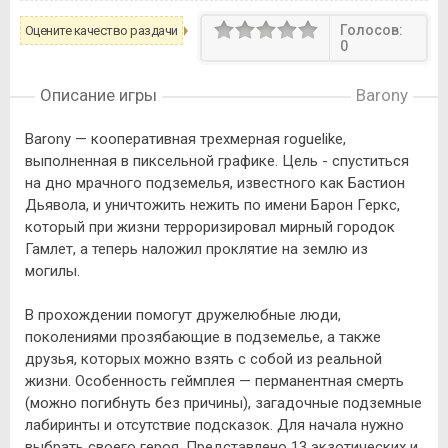
Голосов:
Оцените качество раздачи
0
Описание игры
Barony
Barony — кооперативная трехмерная roguelike,
выполненная в пиксельной графике. Цель - спуститься
на дно мрачного подземелья, известного как Бастион
Дьявола, и уничтожить нежить по имени Барон Геркс,
который при жизни терроризировал мирный городок
Гамлет, а теперь наложил проклятие на землю из
могилы.
В прохождении помогут дружелюбные люди,
поколениями прозябающие в подземелье, а также
друзья, которых можно взять с собой из реальной
жизни. Особенность геймплея — перманентная смерть
(можно погибнуть без причины), загадочные подземные
лабиринты и отсутствие подсказок. Для начала нужно
выбрать своего героя. Представлено 13 экзотических и