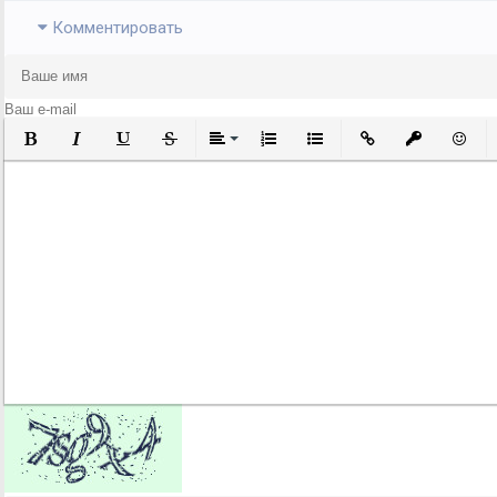
Комментировать
Полужирный
Курсив
Подчеркнутый
Зачеркнутый
Выравнивание
Нумерованный список
Маркированный список
Вставить ссылку
Вставить за
Встави