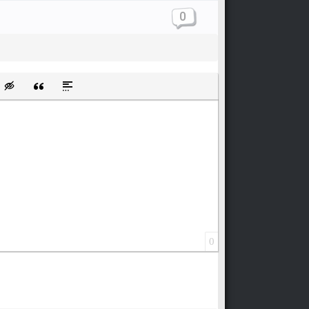
0
щищенную ссылку
ть смайлик
Вставка скрытого текста
Вставка цитаты
Вставка спойлера
0