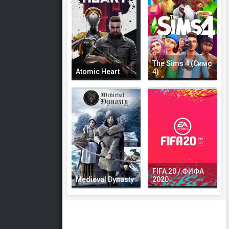
The Sims 4 (Симс
Atomic Heart
4)
FIFA 20 / ФИФА
Medieval Dynasty
2020