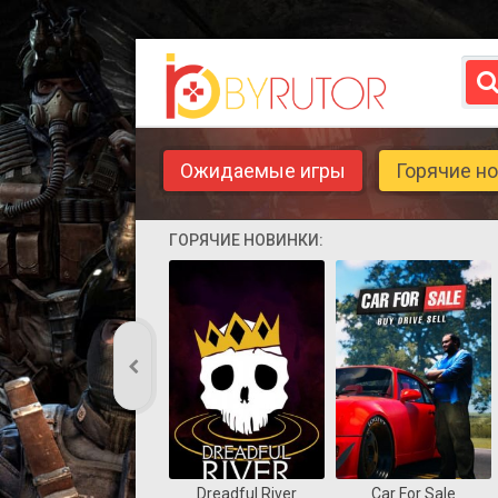
Ожидаемые игры
Горячие н
ГОРЯЧИЕ НОВИНКИ:
Dreadful River
Car For Sale