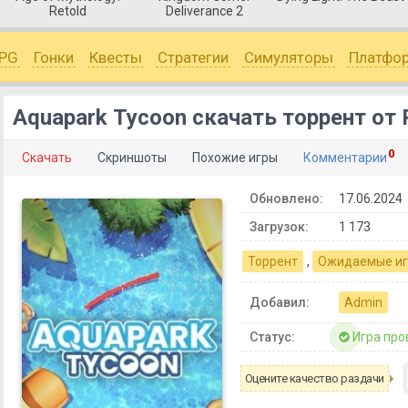
Retold
Deliverance 2
PG
Гонки
Квесты
Стратегии
Симуляторы
Платфо
Aquapark Tycoon скачать торрент от 
0
Скачать
Скриншоты
Похожие игры
Комментарии
Обновлено:
17.06.2024
Загрузок:
1 173
Торрент
,
Ожидаемые и
Добавил:
Admin
Статус:
Игра про
Оцените качество раздачи