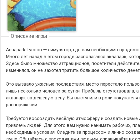
Описание игры
Aquapark Tycoon — симулятор, где вам необходимо продемо
Много лет назад в этом городе располагался аквапарк, кот
Здесь было множество аттракционов, посетители действит
изменился, он не захотел тратить большое количество денег
Это вызвало ужасные последствия, место перестало пользо
лишь несколько человек за сутки. Прибыль отсутствовала, 
аквапарк за дешёвую цену. Вы выступили в роли покупателя 
распоряжении.
Требуется воссоздать весёлую атмосферу и создать новые 
привлечь людей. Для этого вам нужно нанимать рабочих, пла
необходимые условия. Следите за процессом и лично создав
душе. Общайтесь с проходящими людьми, спрашивайте их сов