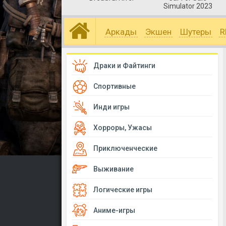
Simulator 2023
Аркады
Экшен
Шутеры
R
Драки и Файтинги
Спортивные
Инди игры
Хорроры, Ужасы
Приключенческие
Выживание
Логические игры
Аниме-игры