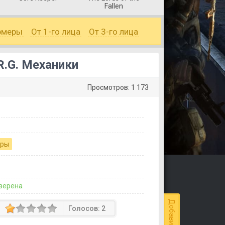
Fallen
рмеры
От 1-го лица
От 3-го лица
R.G. Механики
Просмотров: 1 173
гры
верена
Голосов:
2