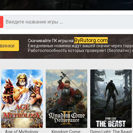
ByRutorg.com
Скачивайте ПК игры на
овинки
Ежедневные новинки ждут вашей скачки через торр
Работоспособность которых проверяет (бесплатно) 
Age of Mythology:
Kingdom Come:
Dying Light: The Beast