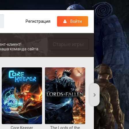
Регистрация
Войти
Старые игры
ент-клиент!
наша команда сайта.
Core Keeper
The Lords of the
REANIMAL