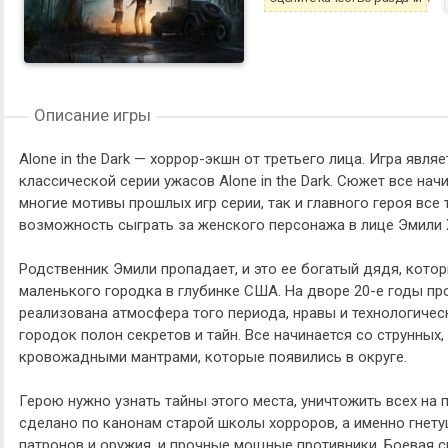
Описание игры
Alone in the Dark — хоррор-экшн от третьего лица. Игра явл
классической серии ужасов Alone in the Dark. Сюжет все начи
многие мотивы прошлых игр серии, так и главного героя все
возможность сыграть за женского персонажа в лице Эмили 
Родственник Эмили пропадает, и это ее богатый дядя, кот
маленького городка в глубинке США. На дворе 20-е годы про
реализована атмосфера того периода, нравы и технологичес
городок полон секретов и тайн. Все начинается со струнных
кровожадными мантрами, которые появились в округе.
Герою нужно узнать тайны этого места, уничтожить всех на п
сделано по канонам старой школы хорроров, а именно гнету
патронов и оружия, и прочные мощные противники. Боевая с