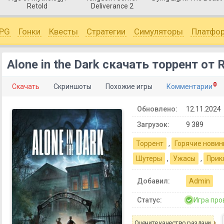
Retold
Deliverance 2
PG
Гонки
Квесты
Стратегии
Симуляторы
Платфо
Alone in the Dark скачать торрент от 
0
Скачать
Скриншоты
Похожие игры
Комментарии
Обновлено:
12.11.2024
Загрузок:
9 389
Торрент
,
Горячие новин
Шутеры
,
Ужасы
,
Прик
Добавил:
Admin
Статус:
Игра про
Оцените качество раздачи