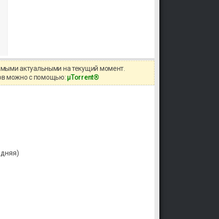
самыми актуальными на текущий момент.
иков можно с помощью:
μTorrent®
ледняя)