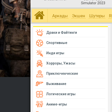
Simulator 2023
Аркады
Экшен
Шутеры
R
Драки и Файтинги
Спортивные
Инди игры
Хорроры, Ужасы
Приключенческие
Выживание
Логические игры
Аниме-игры