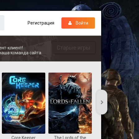
Регистрация
Войти
Старые игры
ент-клиент!
наша команда сайта.
Core Keeper
The Lords of the
REANIMAL