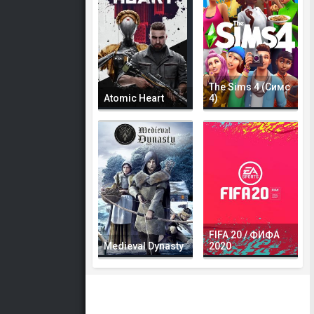
The Sims 4 (Симс
Atomic Heart
4)
FIFA 20 / ФИФА
Medieval Dynasty
2020