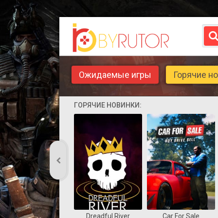
Ожидаемые игры
Горячие н
ГОРЯЧИЕ НОВИНКИ:
Dreadful River
Car For Sale