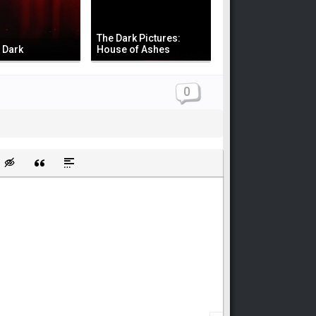
The Dark Pictures:
 Dark
House of Ashes
0
щищенную ссылку
ть смайлик
Вставка скрытого текста
Вставка цитаты
Вставка спойлера