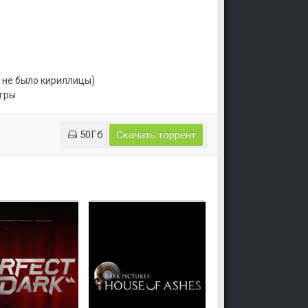
й не было кириллицы)
игры
50Гб
Скачать торрент