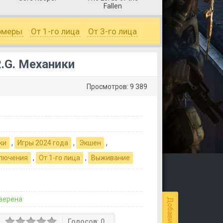
Fallen
рмеры
От 1-го лица
От 3-го лица
R.G. Механики
Просмотров: 9 389
ки
,
Игры 2024 года
,
Экшен
,
лючения
,
От 1-го лица
,
Выживание
верена
Голосов:
0