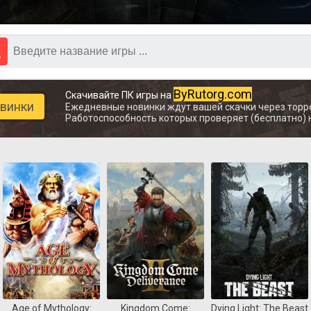
ByRutorg.com
Скачивайте ПК игры на
овинки
Ежедневные новинки ждут вашей скачки через торр
Работоспособность которых проверяет (бесплатно) 
Age of Mythology:
Kingdom Come:
Dying Light: The Beast