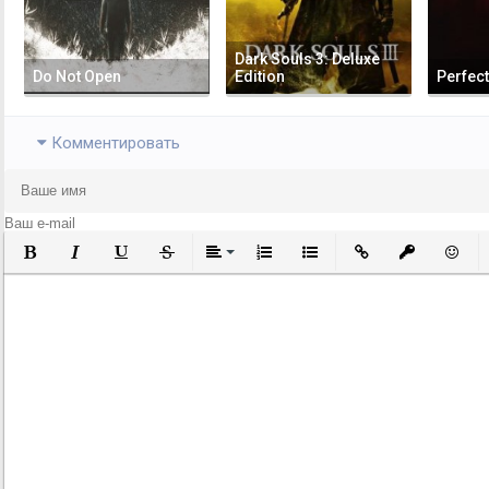
Dark Souls 3: Deluxe
Do Not Open
Edition
Perfect
Комментировать
Полужирный
Курсив
Подчеркнутый
Зачеркнутый
Выравнивание
Нумерованный список
Маркированный список
Вставить ссылку
Вставить за
Встави