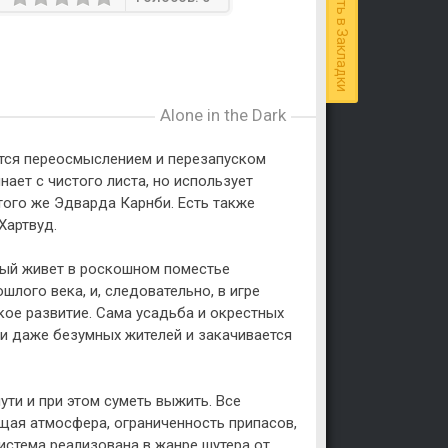
Добавить в Закладки
Alone in the Dark
яется переосмыслением и перезапуском
нает с чистого листа, но использует
 того же Эдварда Карнби. Есть также
Хартвуд.
орый живет в роскошном поместье
шлого века, и, следовательно, в игре
кое развитие. Сама усадьба и окрестных
, и даже безумных жителей и закачивается
ути и при этом суметь выжить. Все
щая атмосфера, ограниченность припасов,
истема реализована в жанре шутера от