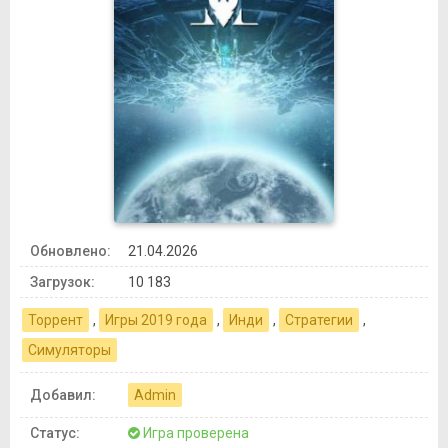
Обновлено:
21.04.2026
Загрузок:
10 183
Торрент
,
Игры 2019 года
,
Инди
,
Стратегии
,
Симуляторы
Добавил:
Admin
Статус:
Игра проверена