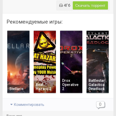
4Гб
Скачать торрент
Рекомендуемые игры:
Drox
Battlestar
Beat
Operative
Galactica
Stellaris
Hazard 2
2
Deadlock
0
Комментировать