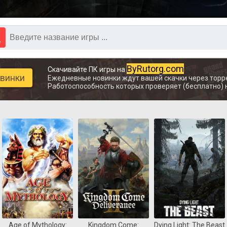
ByRutorg.com
Скачивайте ПК игры на
овинки
Ежедневные новинки ждут вашей скачки через торр
Работоспособность которых проверяет (бесплатно) 
Age of Mythology:
Kingdom Come:
Dying Light: The Beast