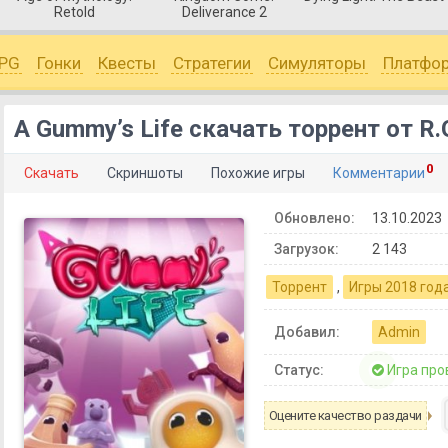
Retold
Deliverance 2
PG
Гонки
Квесты
Стратегии
Симуляторы
Платфо
A Gummy’s Life скачать торрент от R
0
Скачать
Скриншоты
Похожие игры
Комментарии
Обновлено:
13.10.2023
Загрузок:
2 143
Торрент
,
Игры 2018 год
Добавил:
Admin
Статус:
Игра про
Оцените качество раздачи