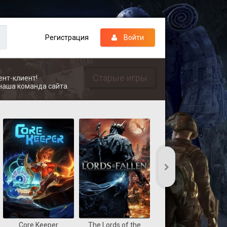
Регистрация
Войти
Старые игры
ент-клиент!
наша команда сайта.
Core Keeper
The Lords of the
REANIMAL