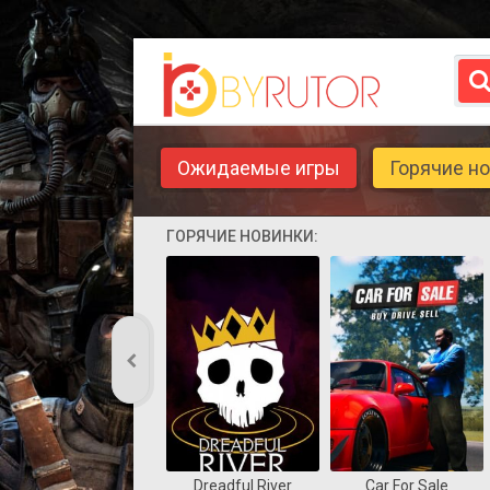
Ожидаемые игры
Горячие н
ГОРЯЧИЕ НОВИНКИ:
Dreadful River
Car For Sale