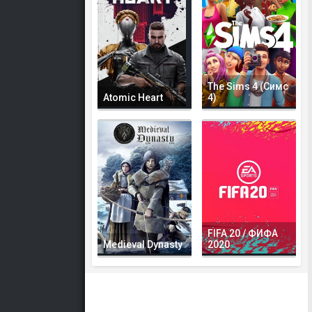
The Sims 4 (Симс
Atomic Heart
4)
FIFA 20 / ФИФА
Medieval Dynasty
2020