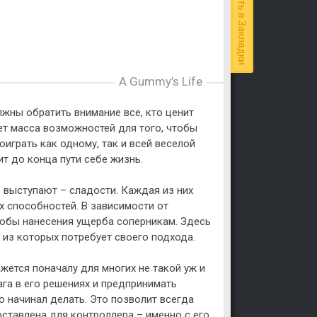
Добавить в Закладки
A Gummy’s Life
лжны обратить внимание все, кто ценит
ет масса возможностей для того, чтобы
играть как одному, так и всей веселой
ит до конца пути себе жизнь.
 выступают – сладости. Каждая из них
х способностей. В зависимости от
собы нанесения ущерба соперникам. Здесь
 из которых потребует своего подхода.
ется поначалу для многих не такой уж и
ага в его решениях и предпринимать
о начинал делать. Это позволит всегда
ставлена для контроллера – именно с его