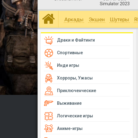
Simulator 2023
Аркады
Экшен
Шутеры
R
Драки и Файтинги
Спортивные
Инди игры
Хорроры, Ужасы
Приключенческие
Выживание
Логические игры
Аниме-игры