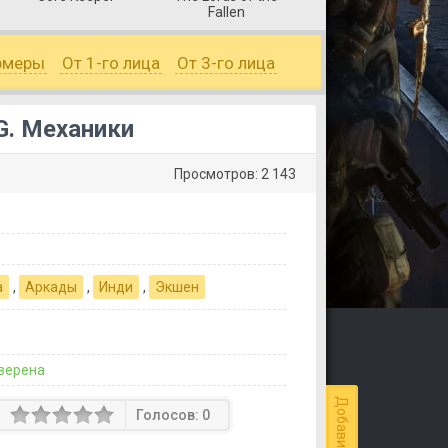
Fallen
рмеры
От 1-го лица
От 3-го лица
.G. Механики
Просмотров: 2 143
а
,
Аркады
,
Инди
,
Экшен
верена
Голосов:
0