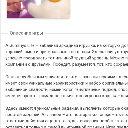
Описание игры
A Gummys Life – забавная аркадная игрушка, на которую до
хороший юмор и оригинальные концепции. Здесь присутству
успешно преодолеть тот или иной трудный уровень. Можно по
компанией с друзьями. Победит, разумеется, тот, кто сохран
Самым необычным является то, что главными героями здесь
имеет свои уникальные характеристики и набор оригинальны
выбранной сладости, изменяются геймплейный подход, спо
имеется просто громадное количество игровых карт, каждая
Здесь имеются уникальные задания, выполнить которые окаж
простой задачей. А главное – это постараться опережать вр
ответные действия еще до того, как соперник вообще что-т
оставаться только в самой выигрышной позиции. Игра предо