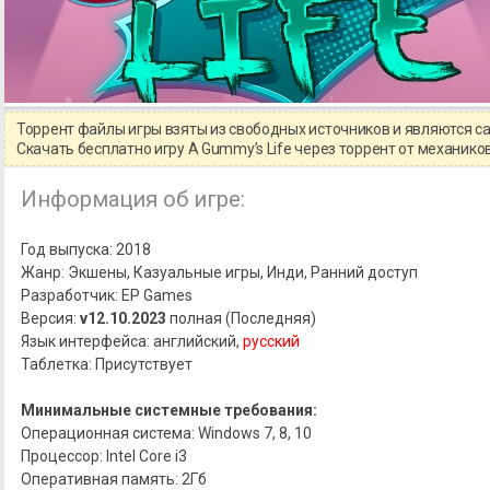
Торрент файлы игры взяты из свободных источников и являются 
Скачать бесплатно игру A Gummy’s Life через торрент от механик
Информация об игре:
Год выпуска: 2018
Жанр: Экшены, Казуальные игры, Инди, Ранний доступ
Разработчик: EP Games
Версия:
v12.10.2023
полная (Последняя)
Язык интерфейса: английский,
русский
Таблетка: Присутствует
Минимальные системные требования:
Операционная система: Windows 7, 8, 10
Процессор: Intel Core i3
Оперативная память: 2Гб