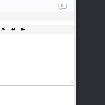
0
щищенную ссылку
ть смайлик
Вставка скрытого текста
Вставка цитаты
Вставка спойлера
0