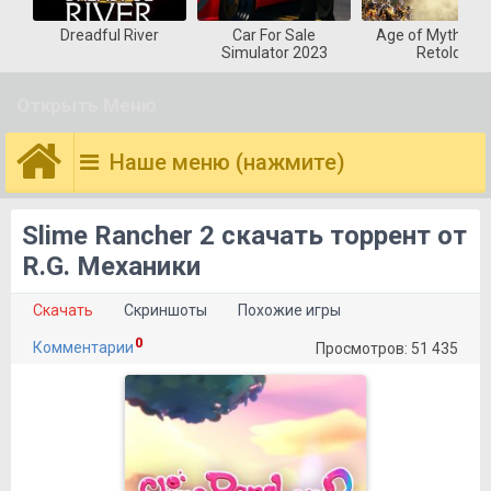
Dreadful River
Car For Sale
Age of Mytholog
Simulator 2023
Retold
Открыть Меню
Наше меню (нажмите)
Slime Rancher 2 скачать торрент от
R.G. Механики
Скачать
Скриншоты
Похожие игры
0
Комментарии
Просмотров: 51 435