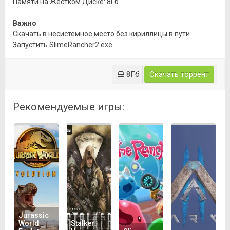
Памяти на Жестком Диске: 8Гб
Важно
Скачать в несистемное место без кириллицы в пути
Запустить SlimeRancher2.exe
8Гб
Скачать торрент
Рекомендуемые игры:
Jurassic
World
Stalker: