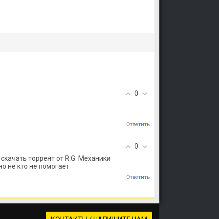
0
Ответить
0
on скачать торрент от R.G. Механики
но не кто не помогает
Ответить