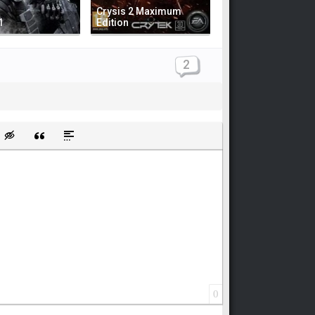
Crysis 2 Maximum
1
Edition
2
щищенную ссылку
ть смайлик
Вставка скрытого текста
Вставка цитаты
Вставка спойлера
0