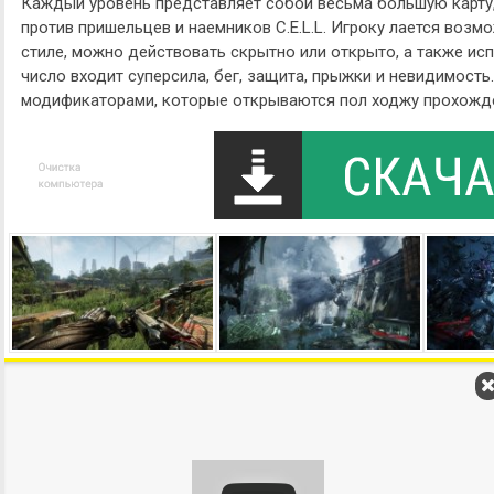
Каждый уровень представляет собой весьма большую карту
против пришельцев и наемников C.E.L.L. Игроку лается воз
стиле, можно действовать скрытно или открыто, а также ис
число входит суперсила, бег, защита, прыжки и невидимость
модификаторами, которые открываются пол ходжу прохожд