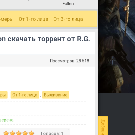
Fallen
рмеры
От 1-го лица
От 3-го лица
tion скачать торрент от R.G.
Просмотров: 28 518
еры
,
От 1-го лица
,
Выживание
верена
Голосов:
1