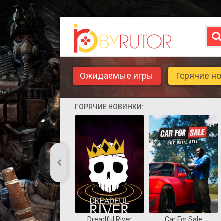
Ожидаемые игры
Горячие н
ГОРЯЧИЕ НОВИНКИ:
Dreadful River
Car For Sale