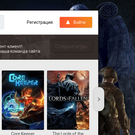
Регистрация
Войти
Старые игры
ент-клиент!
наша команда сайта.
Core Keeper
The Lords of the
REANIMAL